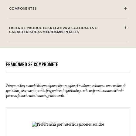
EVITAR EL CONTACTO CON LOS OJOS.
COMPONENTES
Sodium Tallowate, Sodium Cocoate, Aqua (Water), Parfum
(Fragrance), Glycerin, Sodium Chloride, Sodium Hydroxide,
FICHA DE PRODUCTOS RELATIVA A CUALIDADES O
Etidronic Acid, Hexyl Cinnamal, Citronellol, Alpha-isomethyl
CARACTERÍSTICAS MEDIOAMBIENTALES
Ionone, CI 77891 (Titanium dioxide). Esta lista puede ser objeto de
modificaciones. Consultar el embalaje del producto comprado.
Tabla de información
Por favor, consulte las cualidades o características medioambientales
clic aquí
haciendo
.
FRAGONARD SE COMPROMETE
Porque es hoy cuando debemos preocuparnos por el mañana, estamos convencidos de
que cada paso cuenta, cada pregunta es importante y cada respuesta es una victoria
para un planeta más humano y más verde