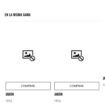
EN LA MISMA GAMA
J
1
COMPRAR
COMPRAR
JABÓN
JABÓN
140 g
140 g