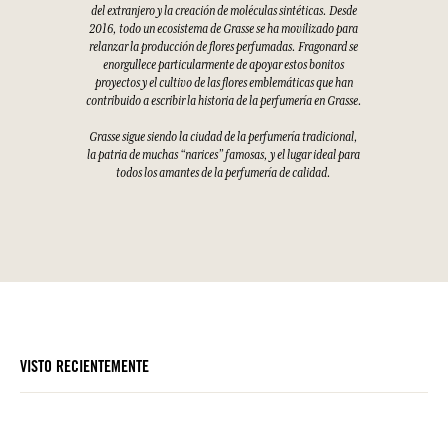
del extranjero y la creación de moléculas sintéticas. Desde
2016, todo un ecosistema de Grasse se ha movilizado para
relanzar la producción de flores perfumadas. Fragonard se
enorgullece particularmente de apoyar estos bonitos
proyectos y el cultivo de las flores emblemáticas que han
contribuido a escribir la historia de la perfumería en Grasse.
Grasse sigue siendo la ciudad de la perfumería tradicional,
la patria de muchas “narices” famosas, y el lugar ideal para
todos los amantes de la perfumería de calidad.
VISTO RECIENTEMENTE