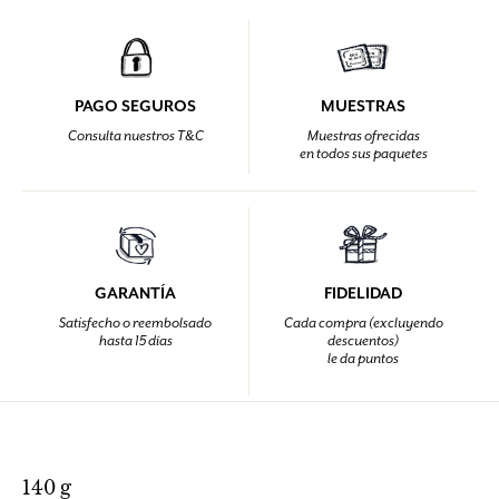
PAGO SEGUROS
MUESTRAS
Consulta nuestros T&C
Muestras ofrecidas
en todos sus paquetes
GARANTÍA
FIDELIDAD
Satisfecho o reembolsado
Cada compra (excluyendo
hasta 15 días
descuentos)
le da puntos
140 g