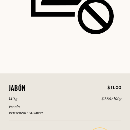
$ 11.00
JABÓN
140 g
$ 7.86 / 100g
Peonía
Referencia : S4140PI2