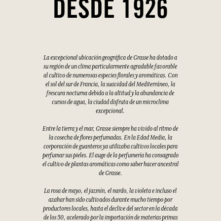
DESDE 1926
La excepcional ubicación geográfica de Grasse ha dotado a
su región de un clima particularmente agradable favorable
al cultivo de numerosas especies florales y aromáticas. Con
el sol del sur de Francia, la suavidad del Mediterráneo, la
frescura nocturna debida a la altitud y la abundancia de
cursos de agua, la ciudad disfruta de un microclima
excepcional.
Entre la tierra y el mar, Grasse siempre ha vivido al ritmo de
la cosecha de flores perfumadas. En la Edad Media, la
corporación de guanteros ya utilizaba cultivos locales para
perfumar sus pieles. El auge de la perfumería ha consagrado
el cultivo de plantas aromáticas como saber hacer ancestral
de Grasse.
La rosa de mayo, el jazmín, el nardo, la violeta e incluso el
azahar han sido cultivados durante mucho tiempo por
productores locales, hasta el declive del sector en la década
de los 50, acelerado por la importación de materias primas