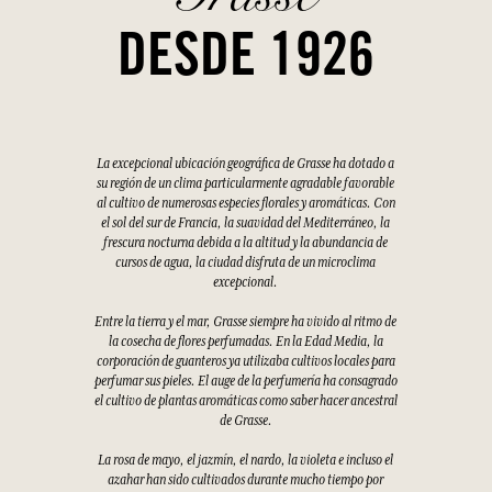
DESDE 1926
La excepcional ubicación geográfica de Grasse ha dotado a
su región de un clima particularmente agradable favorable
al cultivo de numerosas especies florales y aromáticas. Con
el sol del sur de Francia, la suavidad del Mediterráneo, la
frescura nocturna debida a la altitud y la abundancia de
cursos de agua, la ciudad disfruta de un microclima
excepcional.
Entre la tierra y el mar, Grasse siempre ha vivido al ritmo de
la cosecha de flores perfumadas. En la Edad Media, la
corporación de guanteros ya utilizaba cultivos locales para
perfumar sus pieles. El auge de la perfumería ha consagrado
el cultivo de plantas aromáticas como saber hacer ancestral
de Grasse.
La rosa de mayo, el jazmín, el nardo, la violeta e incluso el
azahar han sido cultivados durante mucho tiempo por