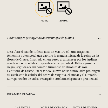
100ML
200ML
Cada compra (excluyendo descuentos) le da puntos
Consult
Descubra el Eau de Toilette Rose de Mai 100 ml, una fragancia
femenina y atemporal que captura la esencia misma de la reina de las
flores de Grasse. Inspirado en un paseo al amanecer por los jardines,
revela notas de salida chispeantes de bergamota de Italia y grosella
negra, seguidas de un corazón luminoso de absoluto de rosa
Centifolia de Grasse. En el fondo, suaves notas almizcladas prolongan
su estela con la calidez del cedro de Virginia, el ámbar y el almizcle.
Su vaporizador de vidrio recargable combina elegancia y practicidad.
PIRÁMIDE OLFATIVA
LAS NOTAS
NOTAS DE CORAZON
NOTAS DE FONDO