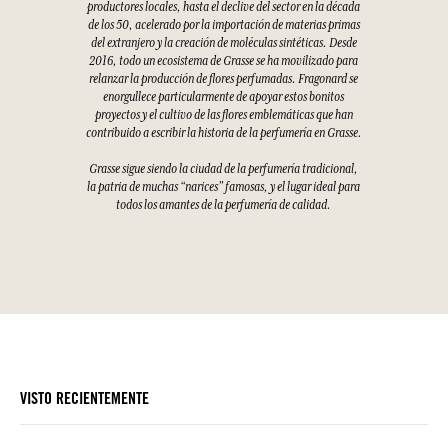
productores locales, hasta el declive del sector en la década
de los 50, acelerado por la importación de materias primas
del extranjero y la creación de moléculas sintéticas. Desde
2016, todo un ecosistema de Grasse se ha movilizado para
relanzar la producción de flores perfumadas. Fragonard se
enorgullece particularmente de apoyar estos bonitos
proyectos y el cultivo de las flores emblemáticas que han
contribuido a escribir la historia de la perfumería en Grasse.
Grasse sigue siendo la ciudad de la perfumería tradicional,
la patria de muchas “narices” famosas, y el lugar ideal para
todos los amantes de la perfumería de calidad.
VISTO RECIENTEMENTE