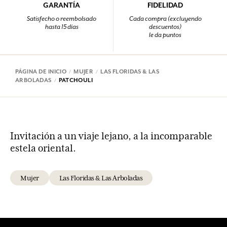
GARANTÍA
FIDELIDAD
Satisfecho o reembolsado
Cada compra (excluyendo
hasta 15 días
descuentos)
le da puntos
PÁGINA DE INICIO
MUJER
LAS FLORIDAS & LAS
ARBOLADAS
PATCHOULI
Invitación a un viaje lejano, a la incomparable
estela oriental.
Mujer
Las Floridas & Las Arboladas