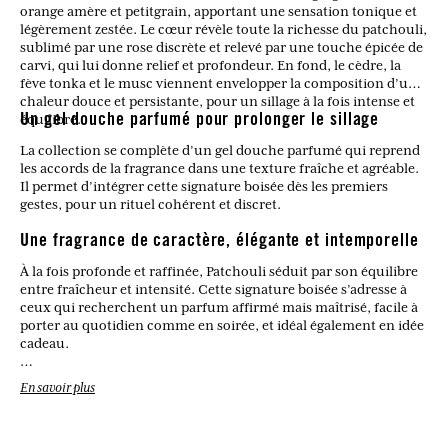
orange amère et petitgrain, apportant une sensation tonique et
légèrement zestée. Le cœur révèle toute la richesse du patchouli,
sublimé par une rose discrète et relevé par une touche épicée de
carvi, qui lui donne relief et profondeur. En fond, le cèdre, la
fève tonka et le musc viennent envelopper la composition d’une
chaleur douce et persistante, pour un sillage à la fois intense et
équilibré.
Un gel douche parfumé pour prolonger le sillage
La collection se complète d’un gel douche parfumé qui reprend
les accords de la fragrance dans une texture fraîche et agréable.
Il permet d’intégrer cette signature boisée dès les premiers
gestes, pour un rituel cohérent et discret.
Une fragrance de caractère, élégante et intemporelle
À la fois profonde et raffinée, Patchouli séduit par son équilibre
entre fraîcheur et intensité. Cette signature boisée s’adresse à
ceux qui recherchent un parfum affirmé mais maîtrisé, facile à
porter au quotidien comme en soirée, et idéal également en idée
cadeau.
En savoir plus
Quels produits composent la collection Patchouli ?
La collection propose une eau de toilette ainsi qu’un gel douche
parfumé.