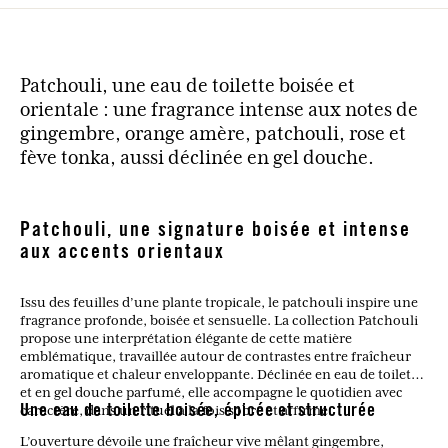
Patchouli, une eau de toilette boisée et
orientale : une fragrance intense aux notes de
gingembre, orange amère, patchouli, rose et
fève tonka, aussi déclinée en gel douche.
Patchouli, une signature boisée et intense
aux accents orientaux
Issu des feuilles d’une plante tropicale, le patchouli inspire une
fragrance profonde, boisée et sensuelle. La collection Patchouli
propose une interprétation élégante de cette matière
emblématique, travaillée autour de contrastes entre fraîcheur
aromatique et chaleur enveloppante. Déclinée en eau de toilette
et en gel douche parfumé, elle accompagne le quotidien avec
caractère, dans un rituel à la fois sobre et affirmé.
Une eau de toilette boisée, épicée et structurée
L’ouverture dévoile une fraîcheur vive mêlant gingembre,