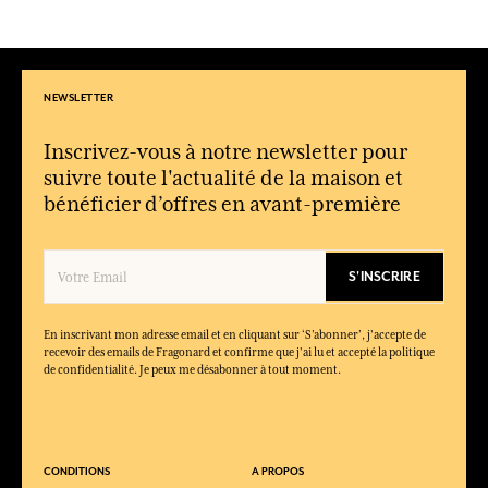
Quel est le profil du parfum Patchouli ?
Une fragrance boisée et orientale, mêlant fraîcheur épicée, cœur
profond et fond chaleureux.
À quel moment porter Patchouli ?
NEWSLETTER
Sa richesse et son équilibre le rendent adapté aussi bien au
quotidien qu’aux moments plus habillés.
Inscrivez-vous à notre newsletter pour
suivre toute l'actualité de la maison et
La collection convient-elle comme idée cadeau ?
Oui, son caractère marqué et élégant en fait un choix sûr pour
bénéficier d’offres en avant-première
les amateurs de parfums boisés.
S'INSCRIRE
En inscrivant mon adresse email et en cliquant sur ‘S’abonner’, j'accepte de
recevoir des emails de Fragonard et confirme que j'ai lu et accepté la politique
de confidentialité. Je peux me désabonner à tout moment.
CONDITIONS
A PROPOS