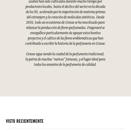
azahar han sido cultivados durante mucho tiempo por
productores locales, hasta el declive del sector en la década
de los 50, acelerado por la importación de materias primas
del extranjero y la creación de moléculas sintéticas. Desde
2016, todo un ecosistema de Grasse se ha movilizado para
relanzar la producción de flores perfumadas. Fragonard se
enorgullece particularmente de apoyar estos bonitos
proyectos y el cultivo de las flores emblemáticas que han
contribuido a escribir la historia de la perfumería en Grasse.
Grasse sigue siendo la ciudad de la perfumería tradicional,
la patria de muchas “narices” famosas, y el lugar ideal para
todos los amantes de la perfumería de calidad.
VISTO RECIENTEMENTE