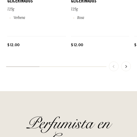
GLICERINADOS
GLICERINADOS
125g
125g
Verbena
Rosa
$ 12.00
$ 12.00
$
Perfumista en