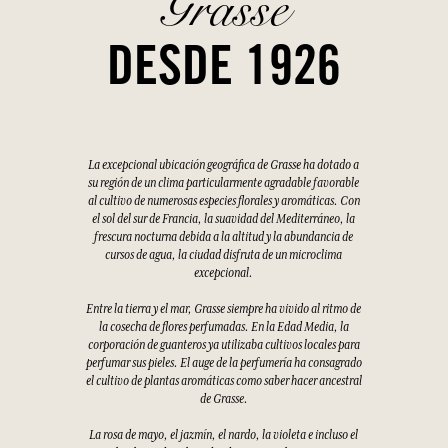
Grasse
DESDE 1926
La excepcional ubicación geográfica de Grasse ha dotado a
su región de un clima particularmente agradable favorable
al cultivo de numerosas especies florales y aromáticas. Con
el sol del sur de Francia, la suavidad del Mediterráneo, la
frescura nocturna debida a la altitud y la abundancia de
cursos de agua, la ciudad disfruta de un microclima
excepcional.
Entre la tierra y el mar, Grasse siempre ha vivido al ritmo de
la cosecha de flores perfumadas. En la Edad Media, la
corporación de guanteros ya utilizaba cultivos locales para
perfumar sus pieles. El auge de la perfumería ha consagrado
el cultivo de plantas aromáticas como saber hacer ancestral
de Grasse.
La rosa de mayo, el jazmín, el nardo, la violeta e incluso el