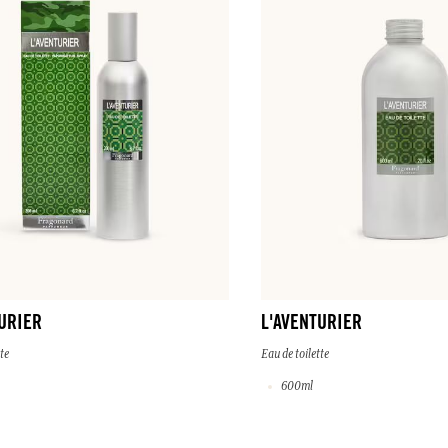
URIER
L'AVENTURIER
te
Eau de toilette
600ml