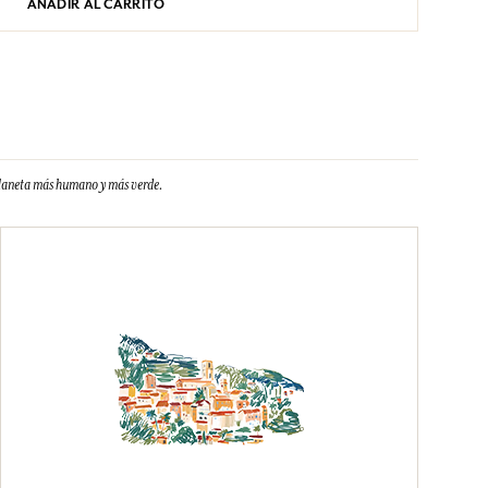
AÑADIR AL CARRITO
planeta más humano y más verde.