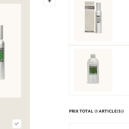
+
PRIX TOTAL (
1
ARTICLE(S))