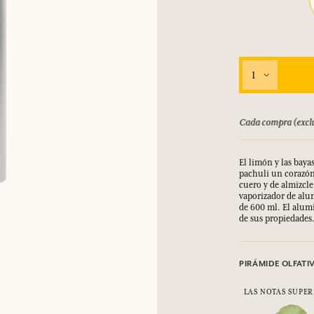
INICIAR SESIÓN
los.
los.
los.
los.
INICIAR SESIÓN
INICIAR SESIÓN
INICIAR SESIÓN
INICIAR SESIÓN
1
bolsado hasta 15 días
Cada compra (exclu
El limón y las baya
pachuli un corazón 
cuero y de almizcle:
vaporizador de alu
de 600 ml. El alumi
de sus propiedades
PIRÁMIDE OLFATI
LAS NOTAS SUPER