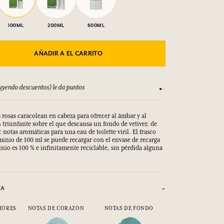
100ML
200ML
600ML
AÑADIR A EL CARRITO
yendo descuentos) le da puntos
Consulta nuestros T
s rosas caracolean en cabeza para ofrecer al ámbar y al
triunfante sobre el que descansa un fondo de vetiver, de
 notas aromáticas para una eau de toilette viril. El frasco
minio de 100 ml se puede recargar con el envase de recarga
nio es 100 % e infinitamente reciclable, sin pérdida alguna
.
VA
IORES
NOTAS DE CORAZON
NOTAS DE FONDO