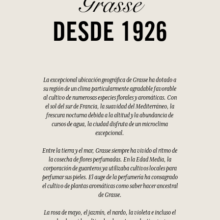
Grasse
DESDE 1926
La excepcional ubicación geográfica de Grasse ha dotado a
su región de un clima particularmente agradable favorable
al cultivo de numerosas especies florales y aromáticas. Con
el sol del sur de Francia, la suavidad del Mediterráneo, la
frescura nocturna debida a la altitud y la abundancia de
cursos de agua, la ciudad disfruta de un microclima
excepcional.
Entre la tierra y el mar, Grasse siempre ha vivido al ritmo de
la cosecha de flores perfumadas. En la Edad Media, la
corporación de guanteros ya utilizaba cultivos locales para
perfumar sus pieles. El auge de la perfumería ha consagrado
el cultivo de plantas aromáticas como saber hacer ancestral
de Grasse.
La rosa de mayo, el jazmín, el nardo, la violeta e incluso el