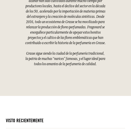
azahar han sido cultivados durante mucho tiempo por
productores locales, hasta el declive del sector en la década
de los 50, acelerado por la importación de materias primas
del extranjero y la creación de moléculas sintéticas. Desde
2016, todo un ecosistema de Grasse se ha movilizado para
relanzar la producción de flores perfumadas. Fragonard se
enorgullece particularmente de apoyar estos bonitos
proyectos y el cultivo de las flores emblemáticas que han
contribuido a escribir la historia de la perfumería en Grasse.
Grasse sigue siendo la ciudad de la perfumería tradicional,
la patria de muchas “narices” famosas, y el lugar ideal para
todos los amantes de la perfumería de calidad.
VISTO RECIENTEMENTE