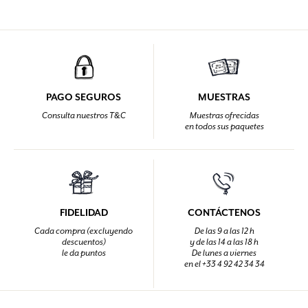
PAGO SEGUROS
MUESTRAS
Consulta nuestros T&C
Muestras ofrecidas
en todos sus paquetes
FIDELIDAD
CONTÁCTENOS
Cada compra (excluyendo
De las 9 a las 12 h
descuentos)
y de las 14 a las 18 h
le da puntos
De lunes a viernes
en el +33 4 92 42 34 34