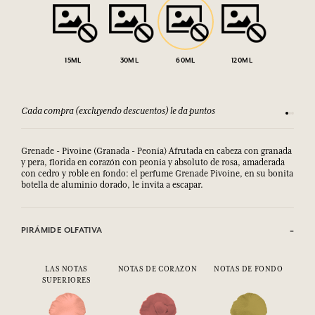
15ML
30ML
60ML
120ML
Cada compra (excluyendo descuentos) le da puntos
Consult
Grenade - Pivoine (Granada - Peonía) Afrutada en cabeza con granada
y pera, florida en corazón con peonía y absoluto de rosa, amaderada
con cedro y roble en fondo:
el perfume Grenade Pivoine, en su bonita 
botella de aluminio dorado, le invita a escapar.
PIRÁMIDE OLFATIVA
LAS NOTAS
NOTAS DE CORAZON
NOTAS DE FONDO
SUPERIORES