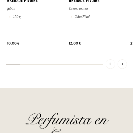
GRENADE PIVOINE
GRENADE PIVOINE
Jabón
Crema manos
150 g
Tubo 75 ml
10,00 €
12,00 €
2
Perfumista en