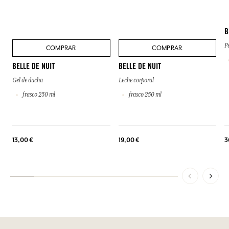
B
P
COMPRAR
COMPRAR
BELLE DE NUIT
BELLE DE NUIT
Gel de ducha
Leche corporal
frasco 250 ml
frasco 250 ml
13,00 €
19,00 €
3