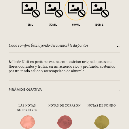
15ML
30ML
60ML
120ML
Cada compra (excluyendo descuentos) le da puntos
Consult
Belle de Nuit en perfume es una composición original que asocia
flores odorantes y frutas, en un acuerdo rico y profundo, sostenido
por un fondo cálido y aterciopelado de almizcle.
PIRÁMIDE OLFATIVA
LAS NOTAS
NOTAS DE CORAZON
NOTAS DE FONDO
SUPERIORES