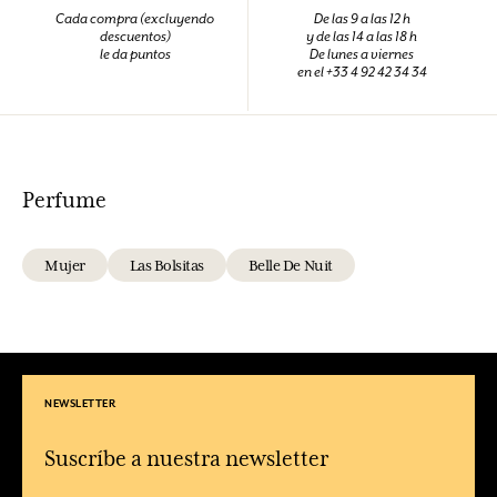
Cada compra (excluyendo
De las 9 a las 12 h
descuentos)
y de las 14 a las 18 h
le da puntos
De lunes a viernes
en el +33 4 92 42 34 34
Perfume
Mujer
Las Bolsitas
Belle De Nuit
NEWSLETTER
Suscríbe a nuestra newsletter