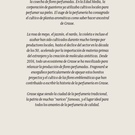
la cosecha de flores perfumadas. En la Edad Media, la
corporación de guanteros ya utilizaba cultivos locales para
perfumar sus pieles. El auge de la perfumería ha consagrado
el cultivo de plantas aromáticas como saber hacer ancestral
de Grasse.
La rosa de mayo, el jazmín, el nardo, la violeta e incluso el
azahar han sido cultivados durante mucho tiempo por
productores locales, hasta el declive del sector en la década
de los 50, acelerado por la importación de materias primas
del extranjero y la creación de moléculas sintéticas. Desde
2016, todo un ecosistema de Grasse se ha movilizado para
relanzar la producción de flores perfumadas. Fragonard se
enorgullece particularmente de apoyar estos bonitos
proyectos y el cultivo de las flores emblemáticas que han
contribuido a escribir la historia de la perfumería en Grasse.
Grasse sigue siendo la ciudad de la perfumería tradicional,
la patria de muchas “narices” famosas, y el lugar ideal para
todos los amantes de la perfumería de calidad.