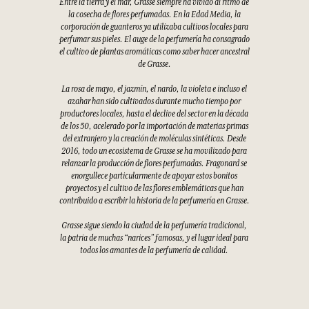
Entre la tierra y el mar, Grasse siempre ha vivido al ritmo de
la cosecha de flores perfumadas. En la Edad Media, la
corporación de guanteros ya utilizaba cultivos locales para
perfumar sus pieles. El auge de la perfumería ha consagrado
el cultivo de plantas aromáticas como saber hacer ancestral
de Grasse.
La rosa de mayo, el jazmín, el nardo, la violeta e incluso el
azahar han sido cultivados durante mucho tiempo por
productores locales, hasta el declive del sector en la década
de los 50, acelerado por la importación de materias primas
del extranjero y la creación de moléculas sintéticas. Desde
2016, todo un ecosistema de Grasse se ha movilizado para
relanzar la producción de flores perfumadas. Fragonard se
enorgullece particularmente de apoyar estos bonitos
proyectos y el cultivo de las flores emblemáticas que han
contribuido a escribir la historia de la perfumería en Grasse.
Grasse sigue siendo la ciudad de la perfumería tradicional,
la patria de muchas “narices” famosas, y el lugar ideal para
todos los amantes de la perfumería de calidad.