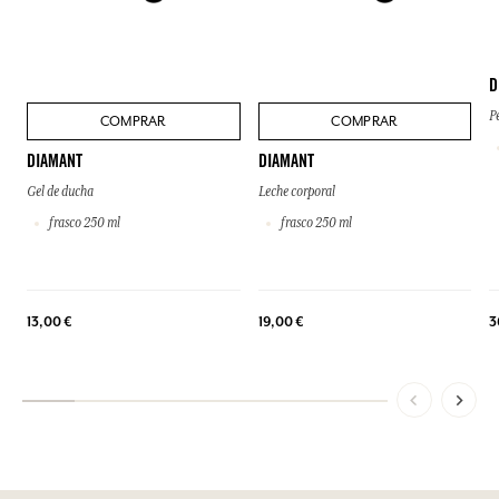
D
P
COMPRAR
COMPRAR
DIAMANT
DIAMANT
Gel de ducha
Leche corporal
frasco 250 ml
frasco 250 ml
13,00 €
19,00 €
3