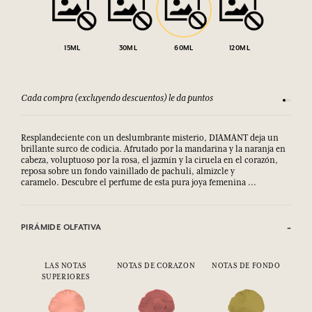
15ML
30ML
60ML
120ML
Cada compra (excluyendo descuentos) le da puntos
Consult
Resplandeciente con un deslumbrante misterio, DIAMANT deja un
brillante surco de codicia. Afrutado por la mandarina y la naranja en
cabeza, voluptuoso por la rosa, el jazmín y la ciruela en el corazón,
reposa sobre un fondo vainillado de pachulí, almizcle y
caramelo. Descubre el perfume de esta pura joya femenina ...
PIRÁMIDE OLFATIVA
LAS NOTAS
NOTAS DE CORAZON
NOTAS DE FONDO
SUPERIORES