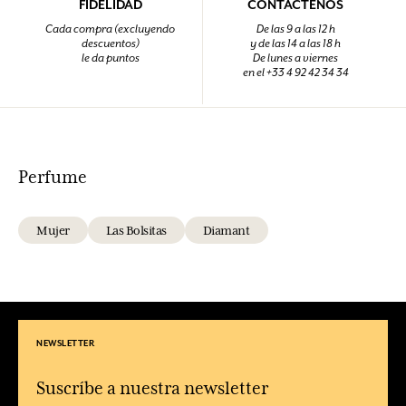
FIDELIDAD
CONTÁCTENOS
Cada compra (excluyendo
De las 9 a las 12 h
descuentos)
y de las 14 a las 18 h
le da puntos
De lunes a viernes
en el +33 4 92 42 34 34
Perfume
Mujer
Las Bolsitas
Diamant
NEWSLETTER
Suscríbe a nuestra newsletter