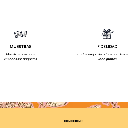
Válido en nuestra web www.fragonard
finalizar tu pedido
otro medio de pago si la tarjeta regalo
Una vez validado tu pedido, el benefici
En todos nuestros establecimientos Fr
en un plazo máximo de una hora en fo
los que se puede utilizar la tarjeta r
electrónico proporcionada recibirá la 
Sin embargo la compra de una tarjeta r
En el momento de la compra de la tarj
Perfumista", "Chemins Parfumés" (Ca
regalo.
La tarjeta regalo no es un producto, 
MUESTRAS
FIDELIDAD
Muestras ofrecidas
Cada compra (excluyendo descu
en todos sus paquetes
le da puntos
CONDICIONES