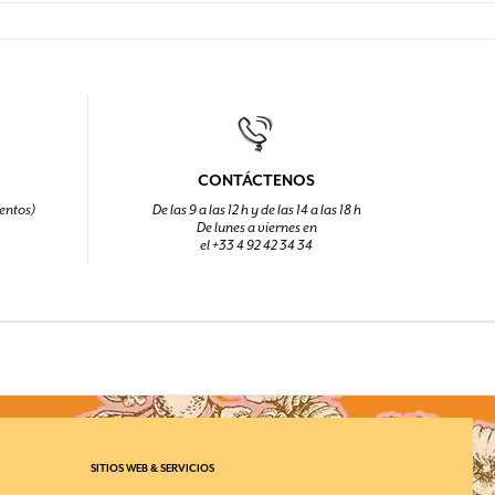
.com en el momento del pago. Puedes completar tu pago por
 no cubre el importe total del pedido.
ario recibirá por correo electrónico la tarjeta regalo electrónica
agonard (ver listado completo de tiendas, fábricas y museos en
rmato PDF. Ten en cuenta que solo la dirección de correo
egalo electrónica en nuestras condiciones generales de uso).
tarjeta regalo.
egalo no da derecho a reservar los talleres de "Aprendiz de
eta regalo, no puede usar ni el código promocional ni el código
minos perfumados) ni las conferencias.
es un modo de pago.
CONTÁCTENOS
entos)
De las 9 a las 12 h y de las 14 a las 18 h
De lunes a viernes en
el +33 4 92 42 34 34
SITIOS WEB & SERVICIOS