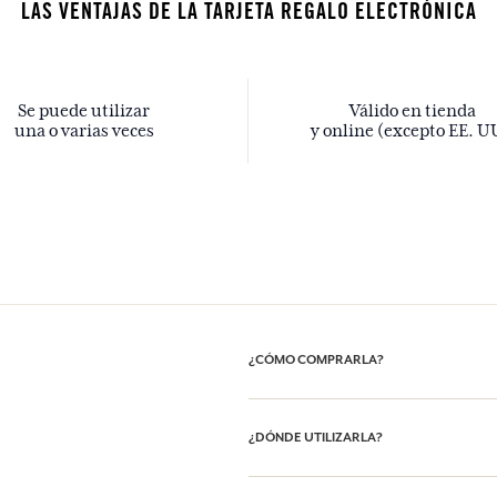
LAS VENTAJAS DE LA TARJETA REGALO ELECTRÓNICA
Se puede utilizar
Válido en tienda
una o varias veces
y online (excepto EE. U
¿CÓMO COMPRARLA?
Elige el modelo de tarjeta regalo entre
¿DÓNDE UTILIZARLA?
Introduce una cantidad entre 20€ y 1
A continuación, introduce la dirección
mensaje para él. (Si lo deseas, puedes
regalarla en el momento adecuado). A c