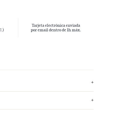
Tarjeta electrónica enviada
U.)
por email dentro de 1h máx.
 los que se ofrecen.
50€.
 de correo electrónico del destinatario de la tarjeta regalo y un
 rellenar tu dirección de correo electrónico para imprimirla y así
ontinuación, haz clic en "Validar y añadir a la cesta" para