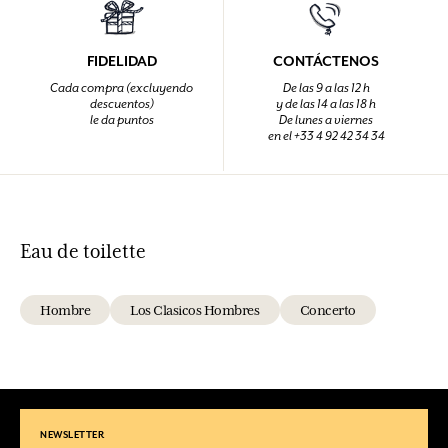
FIDELIDAD
CONTÁCTENOS
Cada compra (excluyendo
De las 9 a las 12 h
descuentos)
y de las 14 a las 18 h
le da puntos
De lunes a viernes
en el +33 4 92 42 34 34
Eau de toilette
Hombre
Los Clasicos Hombres
Concerto
NEWSLETTER