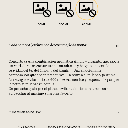
100ML
200ML
600ML
Cada compra (excluyendo descuentos) le da puntos
Consult
Concerto es una combinación aromática simple y elegante, que asocia
un verdadero frescor afrutado – mandarina y bergamota – con la
suavidad del té, del ámbar y del jazmín… Una emocionante
composición que encanta y cautiva. ¡Desenrosca, rellena y perfuma!
La recarga de aluminio de 600 ml es económico y responsable porque
le permite rellenar su botella.
Un pequeño gesto por el planeta evita cualquier consumo inútil
aprovechar al máximo su aroma favorito.
PIRÁMIDE OLFATIVA
LAS NOTAS
NOTAS DE CORAZON
NOTAS DE FONDO