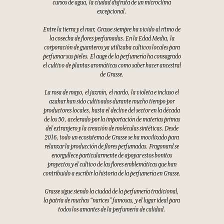
cursos de agua, la ciudad disfruta de un microclima
excepcional.
Entre la tierra y el mar, Grasse siempre ha vivido al ritmo de
la cosecha de flores perfumadas. En la Edad Media, la
corporación de guanteros ya utilizaba cultivos locales para
perfumar sus pieles. El auge de la perfumería ha consagrado
el cultivo de plantas aromáticas como saber hacer ancestral
de Grasse.
La rosa de mayo, el jazmín, el nardo, la violeta e incluso el
azahar han sido cultivados durante mucho tiempo por
productores locales, hasta el declive del sector en la década
de los 50, acelerado por la importación de materias primas
del extranjero y la creación de moléculas sintéticas. Desde
2016, todo un ecosistema de Grasse se ha movilizado para
relanzar la producción de flores perfumadas. Fragonard se
enorgullece particularmente de apoyar estos bonitos
proyectos y el cultivo de las flores emblemáticas que han
contribuido a escribir la historia de la perfumería en Grasse.
Grasse sigue siendo la ciudad de la perfumería tradicional,
la patria de muchas “narices” famosas, y el lugar ideal para
todos los amantes de la perfumería de calidad.