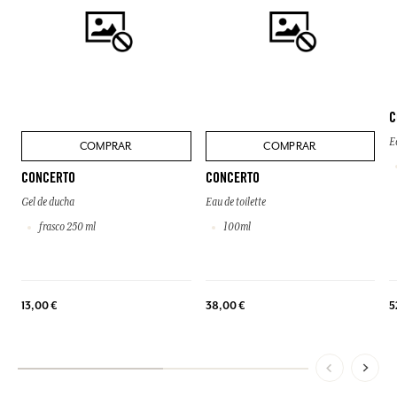
C
E
COMPRAR
COMPRAR
CONCERTO
CONCERTO
Gel de ducha
Eau de toilette
frasco 250 ml
100ml
13,00 €
38,00 €
5