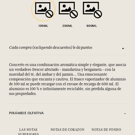
100ML
200ML
600ML
Cada compra (excluyendo descuentos) le da puntos
Consult
Concerto es una combinación aromática simple y elegante, que asocia
un verdadero frescor afrutado – mandarina y bergamota – con la
suavidad del té, del ámbar y del jazmín… Una emocionante
composición que encanta y cautiva. El frasco vaporizador de aluminio
de 100 ml se puede recargar con el envase de recarga de 600 ml. El
aluminio es 100 % e infinitamente reciclable, sin pérdida alguna de
sus propiedades.
PIRÁMIDE OLFATIVA
LAS NOTAS
NOTAS DE CORAZON
NOTAS DE FONDO
SUPERIORES