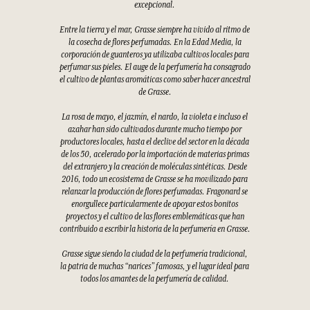
excepcional.
Entre la tierra y el mar, Grasse siempre ha vivido al ritmo de
la cosecha de flores perfumadas. En la Edad Media, la
corporación de guanteros ya utilizaba cultivos locales para
perfumar sus pieles. El auge de la perfumería ha consagrado
el cultivo de plantas aromáticas como saber hacer ancestral
de Grasse.
La rosa de mayo, el jazmín, el nardo, la violeta e incluso el
azahar han sido cultivados durante mucho tiempo por
productores locales, hasta el declive del sector en la década
de los 50, acelerado por la importación de materias primas
del extranjero y la creación de moléculas sintéticas. Desde
2016, todo un ecosistema de Grasse se ha movilizado para
relanzar la producción de flores perfumadas. Fragonard se
enorgullece particularmente de apoyar estos bonitos
proyectos y el cultivo de las flores emblemáticas que han
contribuido a escribir la historia de la perfumería en Grasse.
Grasse sigue siendo la ciudad de la perfumería tradicional,
la patria de muchas “narices” famosas, y el lugar ideal para
todos los amantes de la perfumería de calidad.