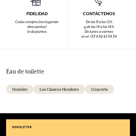
FIDELIDAD
CONTÁCTENOS
Cada compra (excluyendo
De las 9 a las 12 h
descuentos)
y de las 14 a las 18 h
le da puntos
De lunes a viernes
en el +33 4 92 42 34 34
Eau de toilette
Hombre
Los Clasicos Hombres
Concerto
NEWSLETTER