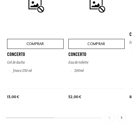
C
E
COMPRAR
COMPRAR
CONCERTO
CONCERTO
Gel de ducha
Eau de toilette
frasco 250 ml
200ml
13,00 €
52,00 €
8