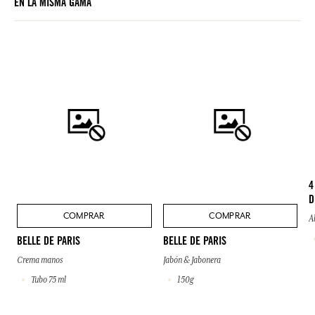
EN LA MISMA GAMA
4
D
COMPRAR
COMPRAR
A
BELLE DE PARIS
BELLE DE PARIS
Crema manos
Jabón & Jabonera
Tubo 75 ml
150g