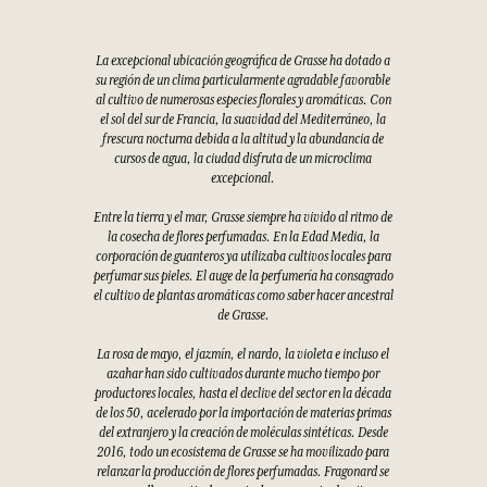
La excepcional ubicación geográfica de Grasse ha dotado a
su región de un clima particularmente agradable favorable
al cultivo de numerosas especies florales y aromáticas. Con
el sol del sur de Francia, la suavidad del Mediterráneo, la
frescura nocturna debida a la altitud y la abundancia de
cursos de agua, la ciudad disfruta de un microclima
excepcional.
Entre la tierra y el mar, Grasse siempre ha vivido al ritmo de
la cosecha de flores perfumadas. En la Edad Media, la
corporación de guanteros ya utilizaba cultivos locales para
perfumar sus pieles. El auge de la perfumería ha consagrado
el cultivo de plantas aromáticas como saber hacer ancestral
de Grasse.
La rosa de mayo, el jazmín, el nardo, la violeta e incluso el
azahar han sido cultivados durante mucho tiempo por
productores locales, hasta el declive del sector en la década
de los 50, acelerado por la importación de materias primas
del extranjero y la creación de moléculas sintéticas. Desde
2016, todo un ecosistema de Grasse se ha movilizado para
relanzar la producción de flores perfumadas. Fragonard se