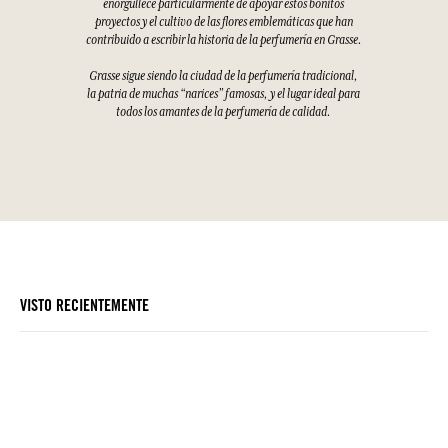
enorgullece particularmente de apoyar estos bonitos
proyectos y el cultivo de las flores emblemáticas que han
contribuido a escribir la historia de la perfumería en Grasse.
Grasse sigue siendo la ciudad de la perfumería tradicional,
la patria de muchas “narices” famosas, y el lugar ideal para
todos los amantes de la perfumería de calidad.
VISTO RECIENTEMENTE