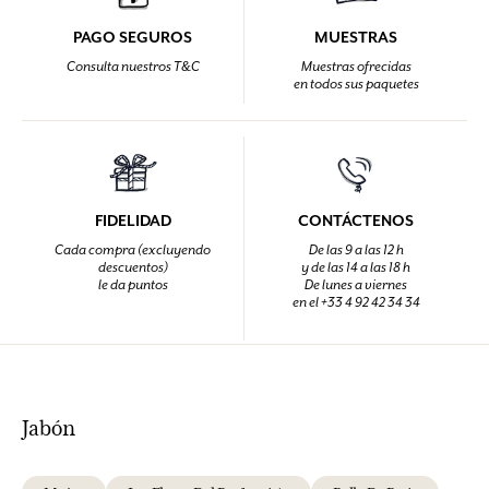
PAGO SEGUROS
MUESTRAS
Consulta nuestros T&C
Muestras ofrecidas
en todos sus paquetes
FIDELIDAD
CONTÁCTENOS
Cada compra (excluyendo
De las 9 a las 12 h
descuentos)
y de las 14 a las 18 h
le da puntos
De lunes a viernes
en el +33 4 92 42 34 34
Jabón