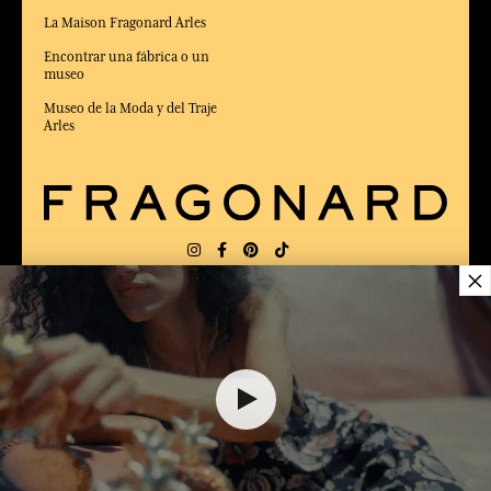
La Maison Fragonard Arles
Encontrar una fábrica o un
museo
Museo de la Moda y del Traje
Arles
×
ENTREGA:
FR
IDIOMA:
ES
10,00 €
ELEGIDO MEJOR SITIO DE COMERCIO
en Línea 2025 por la revista Capital