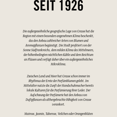
SEIT 1926
Die außergewöhnliche geografische Lage von Grasse hat die
Region mit einem besonders angenehmen Klima beschenkt,
das den Anbau zahlreicher Arten von Blumen und
Aromapflanzen begünstigt. Die Stadt profitiert von der
Sonne Südfrankreichs, dem milden Klima des Mittelmeers,
der höhenbedingten nächtlichen Kühle und dem Reichtum
an Flüssen und verfügt daher über ein außergewöhnliches
Mikroklima.
Zwischen Land und Meer hat Grasse schon immer im
Rhythmus der Ernte der Parfümblumen gelebt. Im
Mittelalter nutzte die Zunft der Handschuhmacher bereits
lokale Kulturen für die Parfümierung ihrer Leder. Der
Aufschwung der Parfümerie hat den Anbau von
Duftpflanzen als althergebrachte Fähigkeit von Grasse
verankert.
Mairose, Jasmin, Tuberose, Veilchen oder Orangenblüten