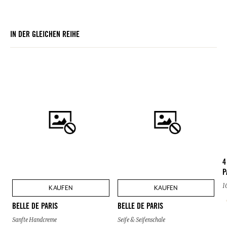
IN DER GLEICHEN REIHE
4
P
1
KAUFEN
KAUFEN
BELLE DE PARIS
BELLE DE PARIS
Sanfte Handcreme
Seife & Seifenschale