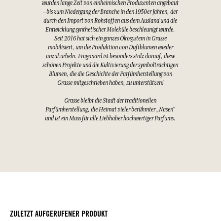
wurden lange Zeit von einheimischen Produzenten angebaut
– bis zum Niedergang der Branche in den 1950er Jahren, der
durch den Import von Rohstoffen aus dem Ausland und die
Entwicklung synthetischer Moleküle beschleunigt wurde.
Seit 2016 hat sich ein ganzes Ökosystem in Grasse
mobilisiert, um die Produktion von Duftblumen wieder
anzukurbeln. Fragonard ist besonders stolz darauf, diese
schönen Projekte und die Kultivierung der symbolträchtigen
Blumen, die die Geschichte der Parfümherstellung von
Grasse mitgeschrieben haben, zu unterstützen!
Grasse bleibt die Stadt der traditionellen
Parfümherstellung, die Heimat vieler berühmter „Nasen“
und ist ein Muss für alle Liebhaber hochwertiger Parfums.
ZULETZT AUFGERUFENER PRODUKT