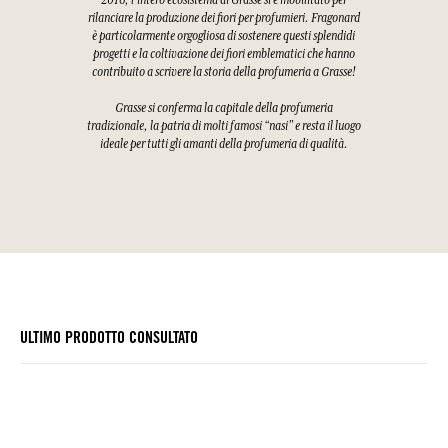
2016, l'intero ecosistema di Grasse si è mobilitato per
rilanciare la produzione dei fiori per profumieri. Fragonard
è particolarmente orgogliosa di sostenere questi splendidi
progetti e la coltivazione dei fiori emblematici che hanno
contribuito a scrivere la storia della profumeria a Grasse!
Grasse si conferma la capitale della profumeria
tradizionale, la patria di molti famosi “nasi” e resta il luogo
ideale per tutti gli amanti della profumeria di qualità.
ULTIMO PRODOTTO CONSULTATO