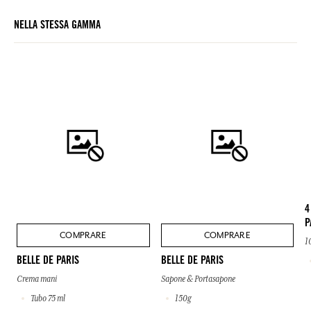
NELLA STESSA GAMMA
4
P
COMPRARE
COMPRARE
1
BELLE DE PARIS
BELLE DE PARIS
Crema mani
Sapone & Portasapone
Tubo 75 ml
150g