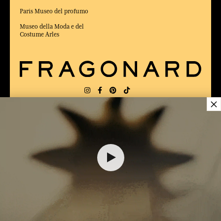
Paris Museo del profumo
Museo della Moda e del
Costume Arles
×
CONSEGNA:
FR
LINGUA:
IT
10,00 €
ELETTO MIGLIOR SITO DI COMMERCIO
Online 2025 dalla rivista Capital
AGGIUNGERE AL CARRELLO
1