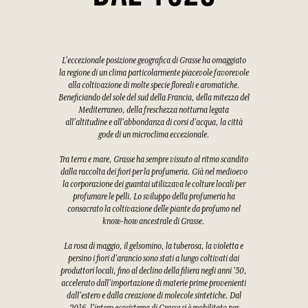
L'eccezionale posizione geografica di Grasse ha omaggiato
la regione di un clima particolarmente piacevole favorevole
alla coltivazione di molte specie floreali e aromatiche.
Beneficiando del sole del sud della Francia, della mitezza del
Mediterraneo, della freschezza notturna legata
all'altitudine e all'abbondanza di corsi d'acqua, la città
gode di un microclima eccezionale.
Tra terra e mare, Grasse ha sempre vissuto al ritmo scandito
dalla raccolta dei fiori per la profumeria. Già nel medioevo
la corporazione dei guantai utilizzava le colture locali per
profumare le pelli. Lo sviluppo della profumeria ha
consacrato la coltivazione delle piante da profumo nel
know-how ancestrale di Grasse.
La rosa di maggio, il gelsomino, la tuberosa, la violetta e
persino i fiori d'arancio sono stati a lungo coltivati dai
produttori locali, fino al declino della filiera negli anni '50,
accelerato dall'importazione di materie prime provenienti
dall'estero e dalla creazione di molecole sintetiche. Dal