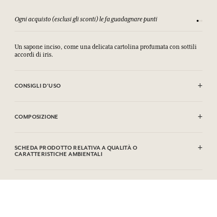
Consulta i nostri T&C
Un sapone inciso, come una delicata cartolina profumata con sottili
accordi di iris.
CONSIGLI D'USO
EVITARE IL CONTATTO CON GLI OCCHI. IN CASO DI CONTATTO CON
GLI OCCHI SCIACQUARE ACCURATAMENTE.
COMPOSIZIONE
Sodium Palmate, Sodium Palm Kernelate, Aqua (Water),
Parfum (Fragrance), Palm Kernel Acid, Glycerin, Sodium
SCHEDA PRODOTTO RELATIVA A QUALITÀ O
Chloride, Tetrasodium Etidronate, Linalool, Alpha Isomethyl
CARATTERISTICHE AMBIENTALI
Ionone, Limonene, Coumarin, Geraniol, Citronellol, CI
77891 (Titanium Dioxide)
. Questa lista può essere oggetto di
Tabella informativa
modifiche, si prega di conservare l'imballaggio del prodotto
Si prega di consultare le qualità o le caratteristiche ambientali
acquistato.
clic qui
facendo
.