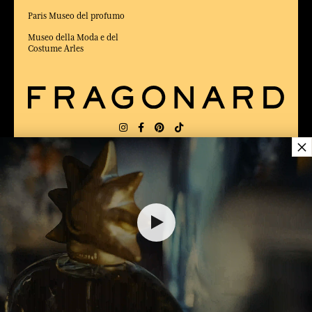
Paris Museo del profumo
Museo della Moda e del
Costume Arles
×
CONSEGNA:
FR
LINGUA:
IT
12,00 €
ELETTO MIGLIOR SITO DI COMMERCIO
Online 2025 dalla rivista Capital
AGGIUNGERE AL CARRELLO
1