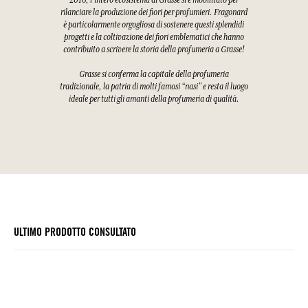
2016, l'intero ecosistema di Grasse si è mobilitato per
rilanciare la produzione dei fiori per profumieri. Fragonard
è particolarmente orgogliosa di sostenere questi splendidi
progetti e la coltivazione dei fiori emblematici che hanno
contribuito a scrivere la storia della profumeria a Grasse!
Grasse si conferma la capitale della profumeria
tradizionale, la patria di molti famosi “nasi” e resta il luogo
ideale per tutti gli amanti della profumeria di qualità.
ULTIMO PRODOTTO CONSULTATO