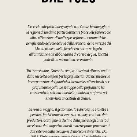
L'eccezionale posizione geografica di Grasse ha omaggiato
la regione di un clima particolarmente piacevole favorevole
alla coltivazione di molte specie floreali e aromatiche.
Beneficiando del sole del sud della Francia, della mitezza del
Mediterraneo, della freschezza notturna legata
all'altitudine e all'abbondanza di corsi d'acqua, la città
gode di un microclima eccezionale.
Tra terra e mare, Grasse ha sempre vissuto al ritmo scandito
dalla raccolta dei fiori per la profumeria. Già nel medioevo
la corporazione dei guantai utilizzava le colture locali per
profumare le pelli. Lo sviluppo della profumeria ha
consacrato la coltivazione delle piante da profumo nel
know-how ancestrale di Grasse.
La rosa di maggio, il gelsomino, la tuberosa, la violetta e
persino i fiori d'arancio sono stati a lungo coltivati dai
produttori locali, fino al declino della filiera negli anni '50,
accelerato dall'importazione di materie prime provenienti
dall'estero e dalla creazione di molecole sintetiche. Dal