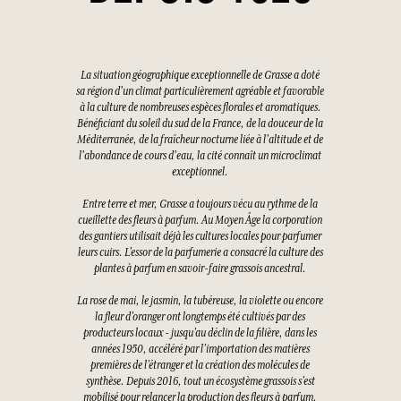
La situation géographique exceptionnelle de Grasse a doté
sa région d'un climat particulièrement agréable et favorable
à la culture de nombreuses espèces florales et aromatiques.
Bénéficiant du soleil du sud de la France, de la douceur de la
Méditerranée, de la fraîcheur nocturne liée à l'altitude et de
l'abondance de cours d'eau, la cité connaît un microclimat
exceptionnel.
Entre terre et mer, Grasse a toujours vécu au rythme de la
cueillette des fleurs à parfum. Au Moyen Âge la corporation
des gantiers utilisait déjà les cultures locales pour parfumer
leurs cuirs. L’essor de la parfumerie a consacré la culture des
plantes à parfum en savoir-faire grassois ancestral.
La rose de mai, le jasmin, la tubéreuse, la violette ou encore
la fleur d’oranger ont longtemps été cultivés par des
producteurs locaux - jusqu’au déclin de la filière, dans les
années 1950, accéléré par l’importation des matières
premières de l’étranger et la création des molécules de
synthèse. Depuis 2016, tout un écosystème grassois s’est
mobilisé pour relancer la production des fleurs à parfum.