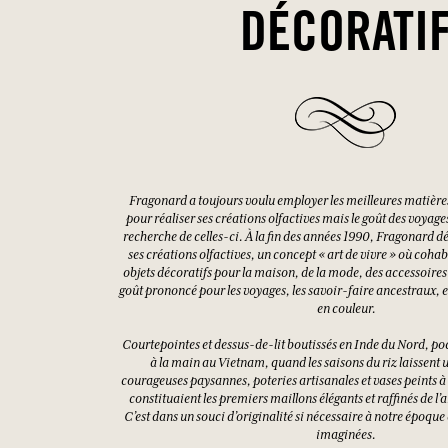
DÉCORATI
Fragonard a toujours voulu employer les meilleures matière
pour réaliser ses créations olfactives mais le goût des voyages 
recherche de celles-ci. À la fin des années 1990, Fragonard d
ses créations olfactives, un concept « art de vivre » où coh
objets décoratifs pour la maison, de la mode, des accessoires
goût prononcé pour les voyages, les savoir-faire ancestraux, et
en couleur.
Courtepointes et dessus-de-lit boutissés en Inde du Nord, p
à la main au Vietnam, quand les saisons du riz laissent 
courageuses paysannes, poteries artisanales et vases peints 
constituaient les premiers maillons élégants et raffinés de l’
C’est dans un souci d’originalité si nécessaire à notre époque 
imaginées.