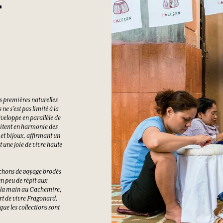
F
s premières naturelles
ne s’est pas limité à la
éveloppe en parallèle de
abitent en harmonie des
 et bijoux, affirmant un
 une joie de vivre haute
ochons de voyage brodés
un peu de répit aux
à la main au Cachemire,
art de vivre Fragonard.
que les collections sont