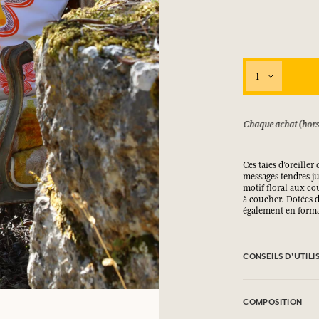
SE CONNECTER
1
ux.
ux.
ux.
ux.
SE CONNECTER
SE CONNECTER
SE CONNECTER
SE CONNECTER
ursé jusqu'à 15 jours
Chaque achat (hors
Ces taies d’oreille
messages tendres ju
motif floral aux c
à coucher. Dotées d
également en format
CONSEILS D'UTILI
Lavage en machine 
COMPOSITION