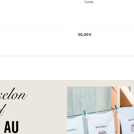
Carrée
50,00 €
selon
d
F AU