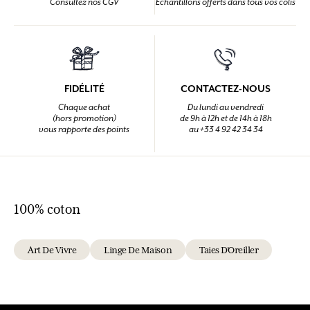
Consultez nos CGV
Echantillons offerts dans tous vos colis
FIDÉLITÉ
CONTACTEZ-NOUS
Chaque achat
Du lundi au vendredi
(hors promotion)
de 9h à 12h et de 14h à 18h
vous rapporte des points
au +33 4 92 42 34 34
100% coton
Art De Vivre
Linge De Maison
Taies D'Oreiller