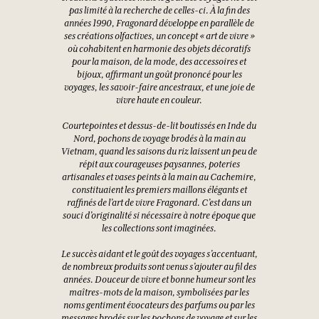
pas limité à la recherche de celles-ci. À la fin des
années 1990, Fragonard développe en parallèle de
ses créations olfactives, un concept « art de vivre »
où cohabitent en harmonie des objets décoratifs
pour la maison, de la mode, des accessoires et
bijoux, affirmant un goût prononcé pour les
voyages, les savoir-faire ancestraux, et une joie de
vivre haute en couleur.
Courtepointes et dessus-de-lit boutissés en Inde du
Nord, pochons de voyage brodés à la main au
Vietnam, quand les saisons du riz laissent un peu de
répit aux courageuses paysannes, poteries
artisanales et vases peints à la main au Cachemire,
constituaient les premiers maillons élégants et
raffinés de l’art de vivre Fragonard. C’est dans un
souci d’originalité si nécessaire à notre époque que
les collections sont imaginées.
Le succès aidant et le goût des voyages s’accentuant,
de nombreux produits sont venus s’ajouter au fil des
années. Douceur de vivre et bonne humeur sont les
maîtres-mots de la maison, symbolisées par les
noms gentiment évocateurs des parfums ou par les
messages brodés sur les pochons de voyage et sur les