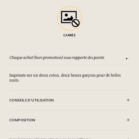
CARRÉE
Chaque achat (hors promotion) vous rapporte des points
Consult
Imprimés sur un doux coton, deux beaux garçons pour de belles
nuits.
CONSEILS D'UTILISATION
Lavage en machine autorisé (30°)
COMPOSITION
100% coton imprimé