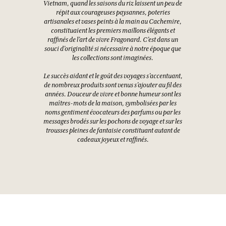
Vietnam, quand les saisons du riz laissent un peu de
répit aux courageuses paysannes, poteries
artisanales et vases peints à la main au Cachemire,
constituaient les premiers maillons élégants et
raffinés de l’art de vivre Fragonard. C’est dans un
souci d’originalité si nécessaire à notre époque que
les collections sont imaginées.
Le succès aidant et le goût des voyages s’accentuant,
de nombreux produits sont venus s’ajouter au fil des
années. Douceur de vivre et bonne humeur sont les
maîtres-mots de la maison, symbolisées par les
noms gentiment évocateurs des parfums ou par les
messages brodés sur les pochons de voyage et sur les
trousses pleines de fantaisie constituant autant de
cadeaux joyeux et raffinés.