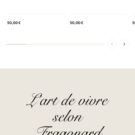
5
50,00 €
50,00 €
L’art de vivre
selon
Fragonard