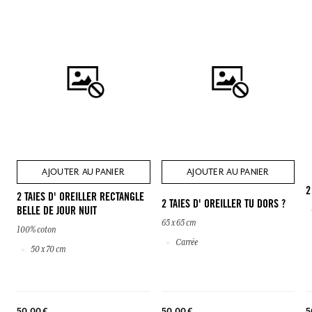
AJOUTER AU PANIER
AJOUTER AU PANIER
2
2 TAIES D' OREILLER RECTANGLE
2 TAIES D' OREILLER TU DORS ?
BELLE DE JOUR NUIT
65 x 65 cm
100% coton
Carrée
50 x 70 cm
5
50,00 €
50,00 €