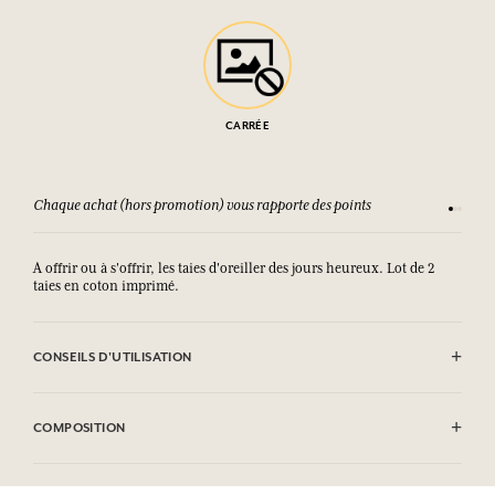
CARRÉE
Chaque achat (hors promotion) vous rapporte des points
Consult
A offrir ou à s'offrir, les taies d'oreiller des jours heureux. Lot de 2
taies en coton imprimé.
CONSEILS D'UTILISATION
Lavage en machine autorisé (30°)
COMPOSITION
100% coton imprimé