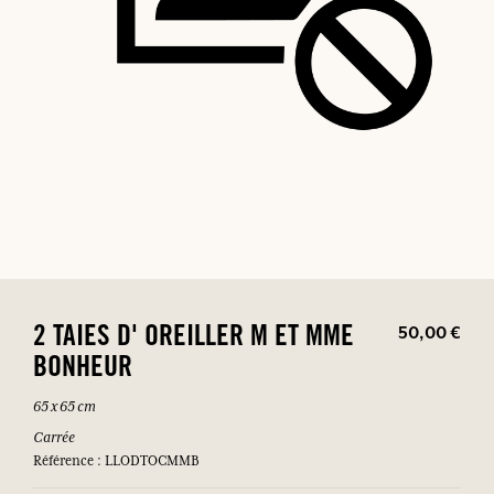
50,00 €
2 TAIES D' OREILLER M ET MME
BONHEUR
65 x 65 cm
Carrée
Référence : LLODTOCMMB