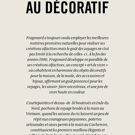
AU DÉCORATIF
Fragonard a toujours voulu employer les meilleures
matières premières naturelles pour réaliser ses
créations olfactives mais le goût des voyages ne s’est
pas limité à la recherche de celles-ci. À la fin des
années 1990, Fragonard développe en parallèle de
ses créations olfactives, un concept « art de vivre »
où cohabitent en harmonie des objets décoratifs
pour la maison, de la mode, des accessoires et
bijoux, affirmant un goût prononcé pour les
voyages, les savoir-faire ancestraux, et une joie de
vivre haute en couleur.
Courtepointes et dessus-de-lit boutissés en Inde du
Nord, pochons de voyage brodés à la main au
Vietnam, quand les saisons du riz laissent un peu de
répit aux courageuses paysannes, poteries
artisanales et vases peints à la main au Cachemire,
constituaient les premiers maillons élégants et