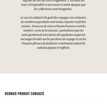
raffinés de l’art de vivre Fragonard. C’est dans un
souci d’originalité si nécessaire à notre époque que
les collections sont imaginées.
Le succès aidant et le goût des voyages s’accentuant,
de nombreux produits sont venus s’ajouter au fil des
années. Douceur de vivre et bonne humeur sont les
maîtres-mots de la maison, symbolisées par les
noms gentiment évocateurs des parfums ou par les
messages brodés sur les pochons de voyage et sur les
trousses pleines de fantaisie constituant autant de
cadeaux joyeux et raffinés.
DERNIER PRODUIT CONSULTÉ