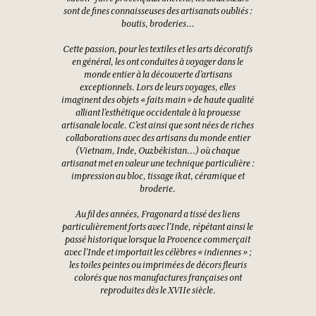
sont de fines connaisseuses des artisanats oubliés :
boutis, broderies...
Cette passion, pour les textiles et les arts décoratifs
en général, les ont conduites à voyager dans le
monde entier à la découverte d’artisans
exceptionnels. Lors de leurs voyages, elles
imaginent des objets « faits main » de haute qualité
alliant l’esthétique occidentale à la prouesse
artisanale locale. C’est ainsi que sont nées de riches
collaborations avec des artisans du monde entier
(Vietnam, Inde, Ouzbékistan…) où chaque
artisanat met en valeur une technique particulière :
impression au bloc, tissage ikat, céramique et
broderie.
Au fil des années, Fragonard a tissé des liens
particulièrement forts avec l’Inde, répétant ainsi le
passé historique lorsque la Provence commerçait
avec l’Inde et importait les célèbres « indiennes » ;
les toiles peintes ou imprimées de décors fleuris
colorés que nos manufactures françaises ont
reproduites dès le XVIIe siècle.