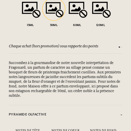
15ML
30ML
60ML
120ML
Chaque achat (hors promotion) vous rapporte des points
Consult
Succombez à la gourmandise de notre nouvelle interprétation de
Fragonard, un parfum de caractère au sillage pensé comme un
bouquet de fleurs de printemps fraichement cueillies. Aux premières
notes langoureuses de jacinthe succèdent les parfums subtils du
muguet, de la fleur d'oranger et de l'envoûtant jasmin. Pour notes de
fond, notre Maison offre à ce parfum enveloppant, ici proposé dans
son estagnon rechargeable de 30ml, un cèdre noble à la présence
subtile.
PYRAMIDE OLFACTIVE
NOTES DE TÊTE
NOTES DE COEUR
NOTES DE FOND