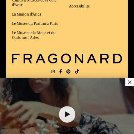
Usines & Musées de la Côte
d'Azur
Accessibilité
La Maison d'Arles
Le Musée du Parfum à Paris
Le Musée de la Mode et du
Costume à Arles
×
LIVRAISON:
FR
LANGUE:
FR
50,00 €
ÉLU MEILLEUR SITE DE COMMERCE