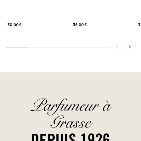
3
30,00 €
36,00 €
Parfumeur à
Grasse