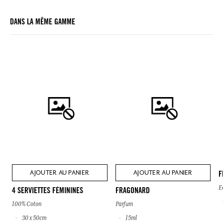
DANS LA MÊME GAMME
AJOUTER AU PANIER
AJOUTER AU PANIER
F
E
4 SERVIETTES FÉMININES
FRAGONARD
100% Coton
Parfum
30 x 50cm
15ml