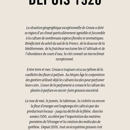
DEPUIS 1926
La situation géographique exceptionnelle de Grasse a doté
sa région d'un climat particulièrement agréable et favorable
à la culture de nombreuses espèces florales et aromatiques.
Bénéficiant du soleil du sud de la France, de la douceur de la
Méditerranée, de la fraîcheur nocturne liée à l'altitude et de
l'abondance de cours d'eau, la cité connaît un microclimat
exceptionnel.
Entre terre et mer, Grasse a toujours vécu au rythme de la
cueillette des fleurs à parfum. Au Moyen Âge la corporation
des gantiers utilisait déjà les cultures locales pour parfumer
leurs cuirs. L’essor de la parfumerie a consacré la culture des
plantes à parfum en savoir-faire grassois ancestral.
La rose de mai, le jasmin, la tubéreuse, la violette ou encore
la fleur d’oranger ont longtemps été cultivés par des
producteurs locaux - jusqu’au déclin de la filière, dans les
années 1950, accéléré par l’importation des matières
premières de l’étranger et la création des molécules de
synthèse. Depuis 2016, tout un écosystème grassois s’est