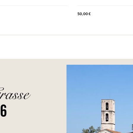
50,00 €
rasse
26