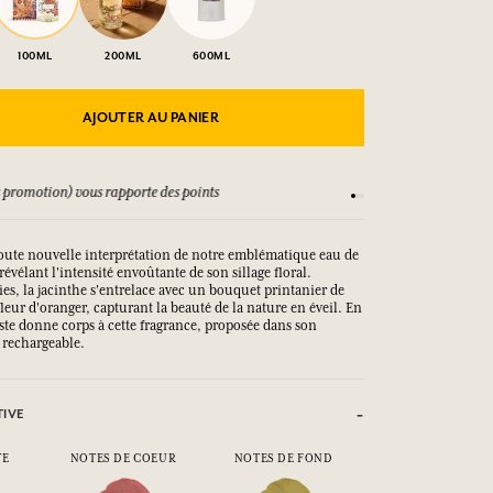
100ML
200ML
600ML
AJOUTER AU PANIER
V
Satisfait ou rembour
oute nouvelle interprétation de notre emblématique eau de
révélant l'intensité envoûtante de son sillage floral.
es, la jacinthe s'entrelace avec un bouquet printanier de
leur d'oranger, capturant la beauté de la nature en éveil. En
ste donne corps à cette fragrance, proposée dans son
 rechargeable.
TIVE
TE
NOTES DE COEUR
NOTES DE FOND