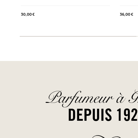
30,00 €
36,00 €
Parfumeur à G
DEPUIS 19