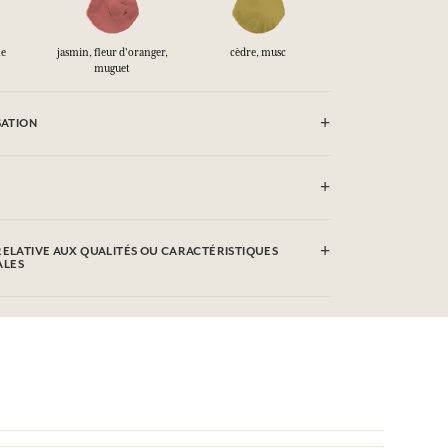
me
jasmin, fleur d'oranger,
cèdre, musc
muguet
SATION
pas vaporiser vers une flamme.
 Alcohol 39-C), Aqua (Water), Parfum (Fragrance),
, Hexyl Cinnamal, Linalool, Geraniol, Citronellol, Alpha-
RELATIVE AUX QUALITÉS OU CARACTÉRISTIQUES
ALES
re l'objet de modifications, veuillez consulter l'emballage du
les qualités ou caractéristiques environnementales en