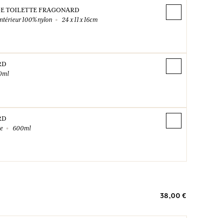
DE TOILETTE FRAGONARD
ntérieur 100% nylon
24 x 11 x 16cm
RD
0ml
RD
te
600ml
38,00 €