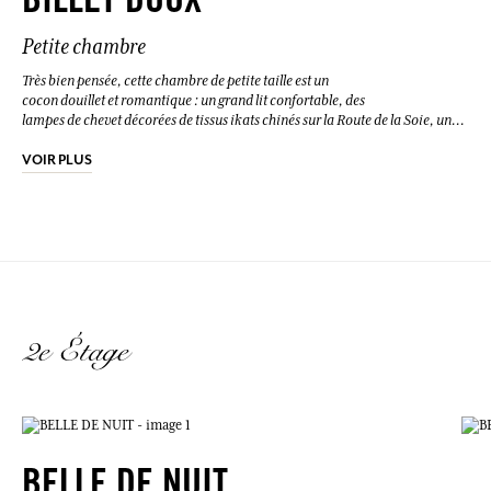
BILLET DOUX
coton et toutes les chambres sont climatisées.
Petite chambre
Très bien pensée, cette chambre de petite taille est un
cocon douillet et romantique : un grand lit confortable, des
lampes de chevet décorées de tissus ikats chinés sur la Route de la Soie, une
suspension des années 1960, des gravures du XIXe siècle… Nos draps sont en
lin, les serviettes de toilette en coton et toutes les chambres sont climatisées.
VOIR PLUS
2e Étage
BELLE DE NUIT