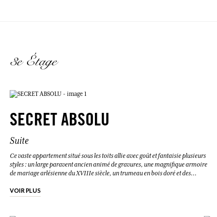
3e Étage
SECRET ABSOLU
Suite
Ce vaste appartement situé sous les toits allie avec goût et fantaisie plusieurs
styles : un large paravent ancien animé de gravures, une magnifique armoire
de mariage arlésienne du XVIIIe siècle, un trumeau en bois doré et des
appliques de design italien. Juste au-dessus, les heureux voyageurs de cette
chambre auront l’accès exclusif à notre ravissante terrasse, qui surplombe la
VOIR PLUS
ville. Une vue imprenable sur les toits arlésiens, l’Hôtel de ville et la célèbre
tour de l’Horloge. La chambre est dotée d’un lit d’appoint en fer forgé pour
un troisième couchage. Spacieuse, la salle de bain offre une double vasque,