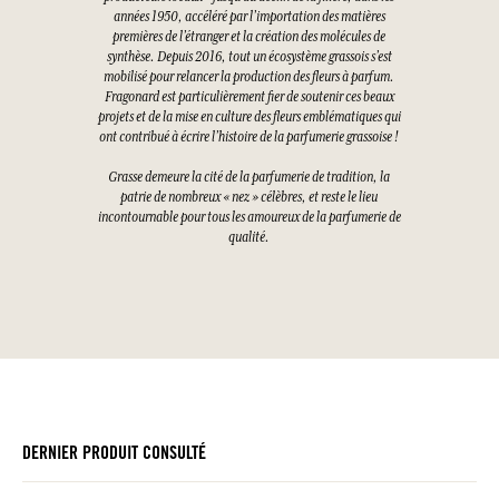
années 1950, accéléré par l’importation des matières
premières de l’étranger et la création des molécules de
synthèse. Depuis 2016, tout un écosystème grassois s’est
mobilisé pour relancer la production des fleurs à parfum.
Fragonard est particulièrement fier de soutenir ces beaux
projets et de la mise en culture des fleurs emblématiques qui
ont contribué à écrire l’histoire de la parfumerie grassoise !
Grasse demeure la cité de la parfumerie de tradition, la
patrie de nombreux « nez » célèbres, et reste le lieu
incontournable pour tous les amoureux de la parfumerie de
qualité.
DERNIER PRODUIT CONSULTÉ