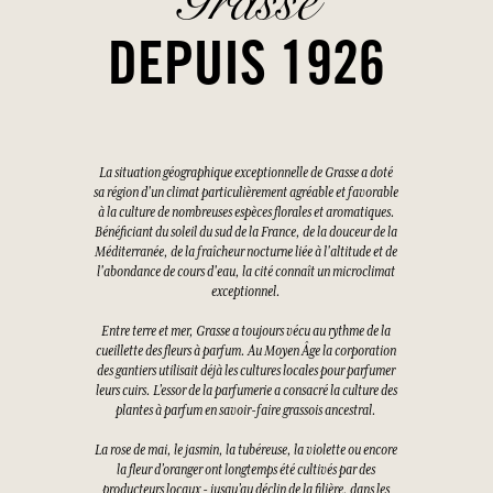
Grasse
DEPUIS 1926
La situation géographique exceptionnelle de Grasse a doté
sa région d'un climat particulièrement agréable et favorable
à la culture de nombreuses espèces florales et aromatiques.
Bénéficiant du soleil du sud de la France, de la douceur de la
Méditerranée, de la fraîcheur nocturne liée à l'altitude et de
l'abondance de cours d'eau, la cité connaît un microclimat
exceptionnel.
Entre terre et mer, Grasse a toujours vécu au rythme de la
cueillette des fleurs à parfum. Au Moyen Âge la corporation
des gantiers utilisait déjà les cultures locales pour parfumer
leurs cuirs. L’essor de la parfumerie a consacré la culture des
plantes à parfum en savoir-faire grassois ancestral.
La rose de mai, le jasmin, la tubéreuse, la violette ou encore
la fleur d’oranger ont longtemps été cultivés par des
producteurs locaux - jusqu’au déclin de la filière, dans les