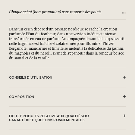
Chaque achat (hors promotion) vous rapporte des points
Consult
Dans un écrin décoré d’un paysage nordique se cache la création
parfumée l’Eau du Bonheur, dans une version inédite et intense
transformée en eau de parfum. Accompagnée de son lait corps assorti,
cette fragrance est fraîche et solaire, née pour illuminer l’hiver.
Bergamote, mandarine et limette se mêlent à la délicatesse du jasmin,
du magnolia et du néroli, avant de s’épanouir dans la rondeur boisée
du santal et de la vanille.
CONSEILS D'UTILISATION
INFLAMMABLE : Ne pas vaporiser vers une flamme.
COMPOSITION
Alcohol denat. (SD Alcohol 39-C), Parfum (Fragrance), Aqua (Water),
Geraniol, Hexyl Cinnamal, Hydroxycitronellal, Limonene,
FICHE PRODUITS RELATIVE AUX QUALITÉS OU
Citronellol, Linalool, Alpha Isomethyl Ionone, Citral, Eugenol
CARACTÉRISTIQUES ENVIRONNEMENTALES
Cette liste peut faire l'objet de modifications, veuillez consulter
Tableau d'information
l'emballage du produit acheté.