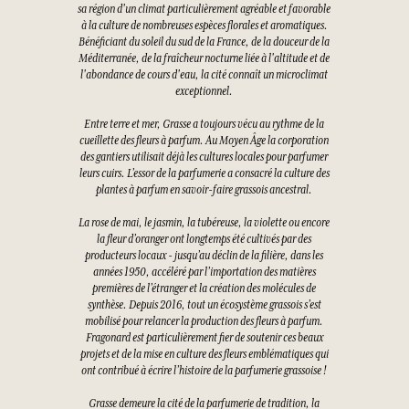
sa région d'un climat particulièrement agréable et favorable
à la culture de nombreuses espèces florales et aromatiques.
Bénéficiant du soleil du sud de la France, de la douceur de la
Méditerranée, de la fraîcheur nocturne liée à l'altitude et de
l'abondance de cours d'eau, la cité connaît un microclimat
exceptionnel.
Entre terre et mer, Grasse a toujours vécu au rythme de la
cueillette des fleurs à parfum. Au Moyen Âge la corporation
des gantiers utilisait déjà les cultures locales pour parfumer
leurs cuirs. L’essor de la parfumerie a consacré la culture des
plantes à parfum en savoir-faire grassois ancestral.
La rose de mai, le jasmin, la tubéreuse, la violette ou encore
la fleur d’oranger ont longtemps été cultivés par des
producteurs locaux - jusqu’au déclin de la filière, dans les
années 1950, accéléré par l’importation des matières
premières de l’étranger et la création des molécules de
synthèse. Depuis 2016, tout un écosystème grassois s’est
mobilisé pour relancer la production des fleurs à parfum.
Fragonard est particulièrement fier de soutenir ces beaux
projets et de la mise en culture des fleurs emblématiques qui
ont contribué à écrire l’histoire de la parfumerie grassoise !
Grasse demeure la cité de la parfumerie de tradition, la