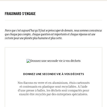
Veuillez consulter les qualités ou caractéristiques environnementales
cliquant ici
en
.
FRAGONARD S'ENGAGE
Parce que c’est aujourd’hui qu’il faut se préoccuper de demain, nous sommes convaincus
que chaque pas compte, chaque question est importante et chaque réponse est une
victoire pour une planète plus humaine et plus verte.
DONNEZ UNE SECONDE VIE À VOS DÉCHETS
Nos flacons en verre et en aluminium, étuis cartonnés
et contenants en plastique sont recyclables. A l’aide
d’une presse à balles, les déchets sont compactés pour
ensuite être recyclés par des entreprises spécialisées.