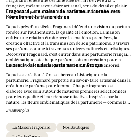
Fragonard reflète une certaine idée de l’art de vivre à la
française, mêlant savoir-faire artisanal, sens du détail et plaisir
des sens. Le parfum devient ainsi un fil conducteur entre le
Fragonard, une maison de parfumeur tournée vers
corps, la maison et le quotidien.
l’émotion et la transmission
Depuis près d’un siècle, Fragonard défend une vision du parfum
fondée sur l’authenticité, la qualité et l’émotion. La maison
cultive une relation étroite avec les matières premières, la
création olfactive et la transmission de son patrimoine, à travers
ses parfums comme à travers ses univers culturels et artistiques.
Découvrir Fragonard, c’est entrer dans une parfumerie française
emblématique, où chaque parfum, soin ou création pour la
maison raconte une histoire et invite à un voyage sensoriel.
Le savoir-faire de la parfumerie de Grasse
Depuis sa création à Grasse, berceau historique de la
parfumerie, Fragonard perpétue un savoir-faire artisanal dans la
création de parfums pour femme. Chaque fragrance est
élaborée avec soin autour de matières premières sélectionnées
pour leur qualité et leur richesse olfactive. Inspirées par la
nature, les fleurs emblématiques de la parfumerie — comme la
rose, le jasmin ou la fleur d’oranger — se mêlent à des notes
En savoir plus
modernes pour donner naissance à des compositions
harmonieuses et intemporelles. Ce savoir-faire permet de
proposer des parfums féminins à la fois élégants, équilibrés et
La Maison Fragonard
Nos Boutiques
fidèles à la tradition parfumée de Grasse.
La Carte Cadeau