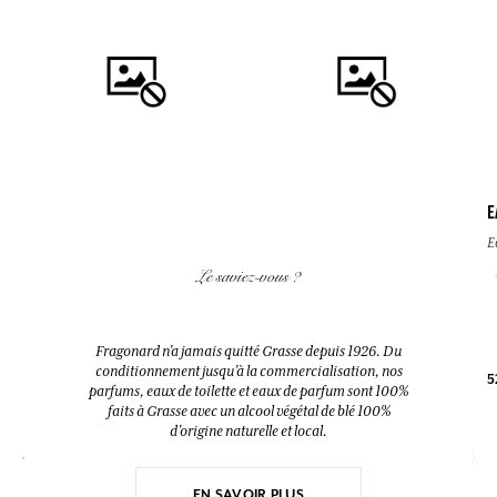
E
AJOUTER AU PANIER
AJOUTER AU PANIER
E
FLEUR D'ORANGER
FLEUR D'ORANGER
Le saviez-vous ?
Diffuseur + 10 bâtonnets
Eau de toilette
200ml
100ml
Fragonard n’a jamais quitté Grasse depuis 1926. Du
conditionnement jusqu’à la commercialisation, nos
5
38,00 €
38,00 €
parfums, eaux de toilette et eaux de parfum sont 100%
faits à Grasse avec un alcool végétal de blé 100%
d’origine naturelle et local.
EN SAVOIR PLUS