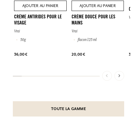
AJOUTER AU PANIER
AJOUTER AU PANIER
CRÈ
CRÈME ANTIRIDES POUR LE
CRÈME DOUCE POUR LES
Vrai
VISAGE
MAINS
2
Vrai
Vrai
50g
flacon 125 ml
39,0
36,00 €
20,00 €
TOUTE LA GAMME