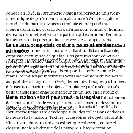
Fondée en 1926, la Parfumerie Fragonard perpétue un savoir-
faire unique de parfumeur français, ancré à Grasse, capitale
mondiale du parfum. Maison familiale et indépendante,
Fragonard imagine et crée des parfums pour femme et homme,
des eaux de toilette et eaux de parfum qui expriment l’émotion,
la mémoire et la personnalité à travers des compositions
raffinées et intemporelles. Chaque création olfactive Fragonard
Un univers complet de parfums, soins et ambiances
est pensée comme une signature, alliant tradition artisanale,
parfumées
créativité et exigence de qualité. Nos parfums sont conçus et
L’univers Fragonard s’étend bien au-delà du parfum. La maison
fabriqués en France, dans le respect d’un héritage transmis de
propose une large gamme de soins parfumés et de cosmétiques,
génération en génération, tout en s’inscrivant dans une vision
tels que savons parfumés, laits corporels et crèmes pour les
contemporaine du parfum.
mains, formulés pour offrir un véritable moment de bien-être
au quotidien. Fragonard crée également des bougies parfumées,
diffuseurs de parfum et objets d’ambiance parfumée, pensés
pour transformer chaque intérieur en un lieu chaleureux et
sensoriel. Ces créations pour la maison traduisent l’attachement
Mode, maison et art de vivre à la française
de la maison à l’art de vivre parfumé, où le parfum devient un
Inspirée par la Provence, les voyages et les arts décoratifs, la
élément de décoration et d’émotion.
Parfumerie Fragonard développe aussi des collections dédiées à
la mode et à la maison. Textiles, accessoires et objets décoratifs
s’inscrivent dans un univers esthétique cohérent, coloré et
élégant, fidèle à l’identité de la marque. Chaque création