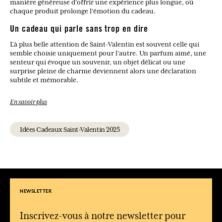
manière généreuse d’offrir une expérience plus longue, où
chaque produit prolonge l’émotion du cadeau.
Un cadeau qui parle sans trop en dire
La plus belle attention de Saint-Valentin est souvent celle qui
semble choisie uniquement pour l’autre. Un parfum aimé, une
senteur qui évoque un souvenir, un objet délicat ou une
surprise pleine de charme deviennent alors une déclaration
subtile et mémorable.
En savoir plus
Quel cadeau offrir pour la Saint Valentin ?
Un parfum, un coffret, une bougie, un soin parfumé, un
accessoire ou une attention poétique selon la personnalité de la
Idées Cadeaux Saint-Valentin 2025
personne aimée.
Quel parfum choisir pour une Saint Valentin romantique ?
Une fragrance florale, musquée, vanillée ou légèrement
orientale évoque souvent douceur, sensualité et émotion.
Quelle idée cadeau choisir pour un homme ?
NEWSLETTER
Une eau de toilette boisée, aromatique ou épicée, accompagnée
d’un gel douche ou d’un soin masculin, est une attention
élégante.
Inscrivez-vous à notre newsletter pour