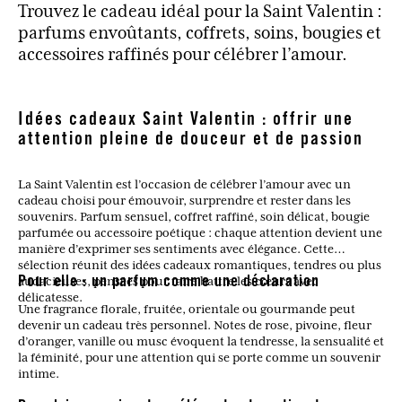
Trouvez le cadeau idéal pour la Saint Valentin :
parfums envoûtants, coffrets, soins, bougies et
accessoires raffinés pour célébrer l’amour.
Idées cadeaux Saint Valentin : offrir une
attention pleine de douceur et de passion
La Saint Valentin est l’occasion de célébrer l’amour avec un
cadeau choisi pour émouvoir, surprendre et rester dans les
souvenirs. Parfum sensuel, coffret raffiné, soin délicat, bougie
parfumée ou accessoire poétique : chaque attention devient une
manière d’exprimer ses sentiments avec élégance. Cette
sélection réunit des idées cadeaux romantiques, tendres ou plus
audacieuses, pensées pour faire battre les cœurs avec
Pour elle : un parfum comme une déclaration
délicatesse.
Une fragrance florale, fruitée, orientale ou gourmande peut
devenir un cadeau très personnel. Notes de rose, pivoine, fleur
d’oranger, vanille ou musc évoquent la tendresse, la sensualité et
la féminité, pour une attention qui se porte comme un souvenir
intime.