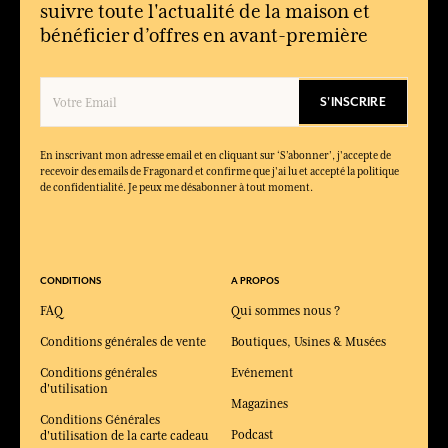
suivre toute l'actualité de la maison et
Comment offrir un cadeau de Saint-Valentin plus original ?
bénéficier d’offres en avant-première
En choisissant un accessoire, une bougie parfumée, un objet
décoratif ou un coffret qui raconte une histoire personnelle.
Pourquoi le parfum est-il un cadeau romantique ?
S'INSCRIRE
Parce qu’il laisse un souvenir intime, accompagne les moments
partagés et devient une signature associée à une émotion.
En inscrivant mon adresse email et en cliquant sur ‘S’abonner’, j'accepte de
recevoir des emails de Fragonard et confirme que j'ai lu et accepté la politique
de confidentialité. Je peux me désabonner à tout moment.
CONDITIONS
A PROPOS
FAQ
Qui sommes nous ?
Conditions générales de vente
Boutiques, Usines & Musées
Conditions générales
Evénement
d'utilisation
Magazines
Conditions Générales
Podcast
d'utilisation de la carte cadeau