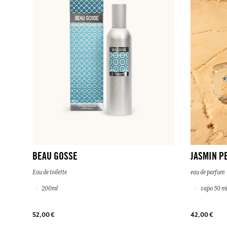
BEAU GOSSE
JASMIN P
Eau de toilette
eau de parfum
200ml
vapo 50 m
52,00 €
42,00 €