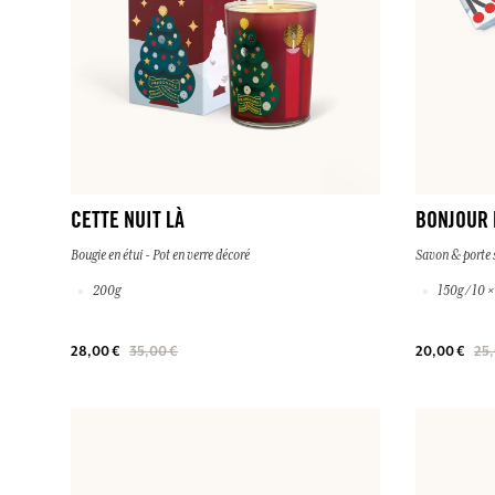
CETTE NUIT LÀ
BONJOUR
Bougie en étui - Pot en verre décoré
Savon & porte
200g
150g / 10 
28,00 €
35,00 €
20,00 €
25,