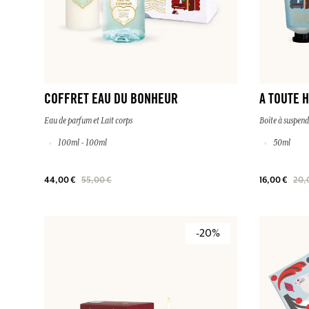
COFFRET EAU DU BONHEUR
A TOUTE 
Eau de parfum et Lait corps
Boîte à suspend
100ml - 100ml
50ml
44,00 €
55,00 €
16,00 €
20,
-20%