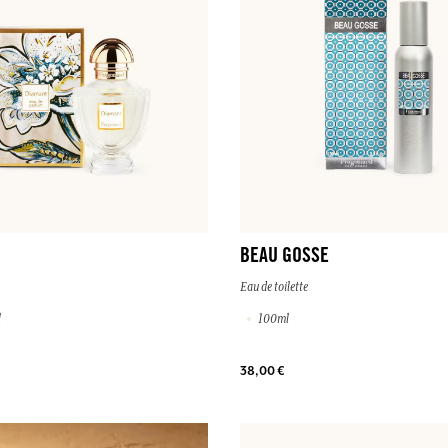
BEAU GOSSE
Eau de toilette
l
100ml
38,00 €