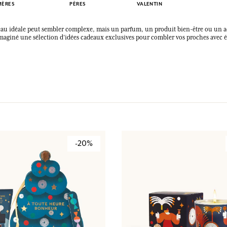
MÈRES
PÈRES
VALENTIN
SE CONNECTER
adeau idéale peut sembler complexe, mais un parfum, un produit bien-être ou un a
aginé une sélection d’idées cadeaux exclusives pour combler vos proches avec él
ux.
ux.
ux.
ux.
SE CONNECTER
SE CONNECTER
SE CONNECTER
SE CONNECTER
-20%