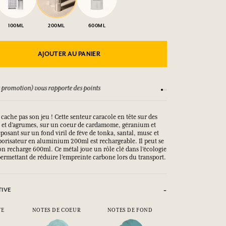
100ML
200ML
600ML
AJOUTER AU PANIER
 promotion) vous rapporte des points
Consultez nos CGV
cache pas son jeu ! Cette senteur caracole en tête sur des
 et d’agrumes, sur un coeur de cardamome, géranium et
osant sur un fond viril de fève de tonka, santal, musc et
porisateur en aluminium 200ml est rechargeable. Il peut se
on recharge 600ml. Ce métal joue un rôle clé dans l’écologie
 permettant de réduire l’empreinte carbone lors du transport.
TIVE
TE
NOTES DE COEUR
NOTES DE FOND