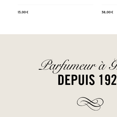
13,00 €
38,00 €
Parfumeur à G
DEPUIS 19