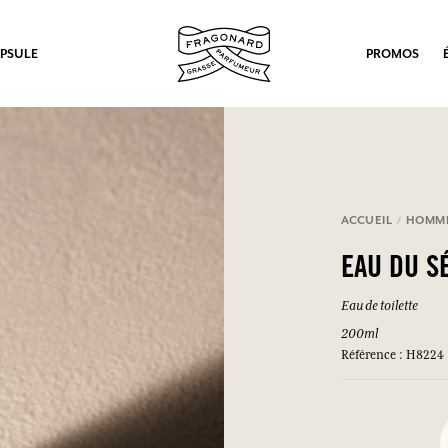
PSULE
PROMOS
ACCUEIL
HOMM
EAU DU S
Eau de toilette
200ml
Référence : H8224
ux.