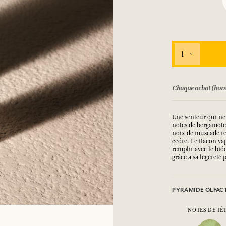
SE CONNECTER
1
ux.
ux.
ux.
ux.
SE CONNECTER
SE CONNECTER
SE CONNECTER
SE CONNECTER
ursé jusqu'à 15 jours
Chaque achat (hors
Une senteur qui ne 
notes de bergamote
noix de muscade rep
cèdre. Le flacon va
remplir avec le bid
grâce à sa légèreté
PYRAMIDE OLFAC
NOTES DE TÊ