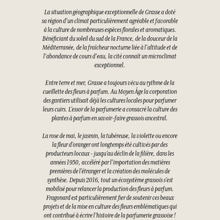
La situation géographique exceptionnelle de Grasse a doté
sa région d'un climat particulièrement agréable et favorable
à la culture de nombreuses espèces florales et aromatiques.
Bénéficiant du soleil du sud de la France, de la douceur de la
Méditerranée, de la fraîcheur nocturne liée à l'altitude et de
l'abondance de cours d'eau, la cité connaît un microclimat
exceptionnel.
Entre terre et mer, Grasse a toujours vécu au rythme de la
cueillette des fleurs à parfum. Au Moyen Âge la corporation
des gantiers utilisait déjà les cultures locales pour parfumer
leurs cuirs. L’essor de la parfumerie a consacré la culture des
plantes à parfum en savoir-faire grassois ancestral.
La rose de mai, le jasmin, la tubéreuse, la violette ou encore
la fleur d’oranger ont longtemps été cultivés par des
producteurs locaux - jusqu’au déclin de la filière, dans les
années 1950, accéléré par l’importation des matières
premières de l’étranger et la création des molécules de
synthèse. Depuis 2016, tout un écosystème grassois s’est
mobilisé pour relancer la production des fleurs à parfum.
Fragonard est particulièrement fier de soutenir ces beaux
projets et de la mise en culture des fleurs emblématiques qui
ont contribué à écrire l’histoire de la parfumerie grassoise !