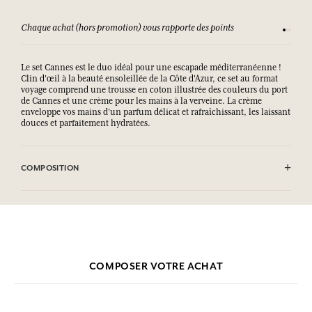
Chaque achat (hors promotion) vous rapporte des points
Consult
Le set Cannes est le duo idéal pour une escapade méditerranéenne !
Clin d'œil à la beauté ensoleillée de la Côte d'Azur, ce set au format
voyage comprend une trousse en coton illustrée des couleurs du port
de Cannes et une crème pour les mains à la verveine. La crème
enveloppe vos mains d'un parfum délicat et rafraîchissant, les laissant
douces et parfaitement hydratées.
COMPOSITION
Aqua (Water), Glycerin, Caprylic/Capric Triglyceride, Polyglyceryl-6
Distearate, Decyl Oleate, Parfum (Fragrance), Glyceryl Stearate SE,
Palmitic Acid, Stearic Acid, Oryza Sativa (Rice) Starch,
Microcrystalline Cellulose, Prunus Amygdalus Dulcis (Sweet Almond)
Oil, Aloe Barbadensis Leaf Powder, Cetyl Alcohol, Xanthan Gum,
Potassium Sorbate, Sodium Benzoate, Sodium Stearoyl Glutamate,
Tocopherol, Helianthus Annuus (Sunflower) Seed Oil, Cellulose
COMPOSER VOTRE ACHAT
Gum, Citric Acid, Hydrogenated Palm Glycerides Citrate, Hexyl
Cinnamal, Limonene, Citral, Geraniol.