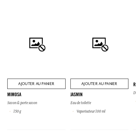
AJOUTER AU PANIER
AJOUTER AU PANIER
R
D
MIMOSA
JASMIN
Savon & porte savon
Eau de toilette
150 g
Vaporisateur 100 ml