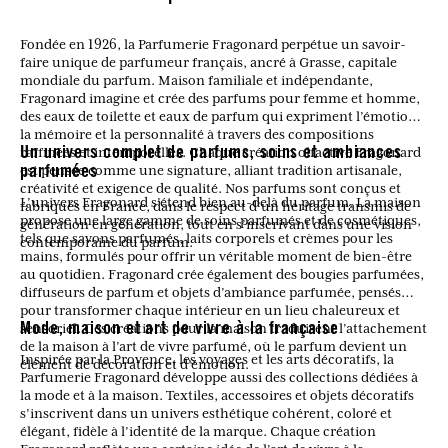
Fondée en 1926, la Parfumerie Fragonard perpétue un savoir-
faire unique de parfumeur français, ancré à Grasse, capitale
mondiale du parfum. Maison familiale et indépendante,
Fragonard imagine et crée des parfums pour femme et homme,
des eaux de toilette et eaux de parfum qui expriment l’émotion,
la mémoire et la personnalité à travers des compositions
raffinées et intemporelles. Chaque création olfactive Fragonard
Un univers complet de parfums, soins et ambiances
est pensée comme une signature, alliant tradition artisanale,
parfumées
créativité et exigence de qualité. Nos parfums sont conçus et
L’univers Fragonard s’étend bien au-delà du parfum. La maison
fabriqués en France, dans le respect d’un héritage transmis de
propose une large gamme de soins parfumés et de cosmétiques,
génération en génération, tout en s’inscrivant dans une vision
tels que savons parfumés, laits corporels et crèmes pour les
contemporaine du parfum.
mains, formulés pour offrir un véritable moment de bien-être
au quotidien. Fragonard crée également des bougies parfumées,
diffuseurs de parfum et objets d’ambiance parfumée, pensés
pour transformer chaque intérieur en un lieu chaleureux et
sensoriel. Ces créations pour la maison traduisent l’attachement
Mode, maison et art de vivre à la française
de la maison à l’art de vivre parfumé, où le parfum devient un
Inspirée par la Provence, les voyages et les arts décoratifs, la
élément de décoration et d’émotion.
Parfumerie Fragonard développe aussi des collections dédiées à
la mode et à la maison. Textiles, accessoires et objets décoratifs
s’inscrivent dans un univers esthétique cohérent, coloré et
élégant, fidèle à l’identité de la marque. Chaque création