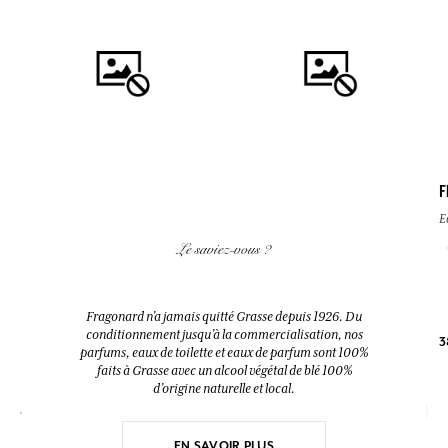
F
AJOUTER AU PANIER
AJOUTER AU PANIER
E
FLEUR D'ORANGER
EAU DES VACANCES
Le saviez-vous ?
Diffuseur + 10 bâtonnets
Eau de toilette
200ml
200ml
Fragonard n’a jamais quitté Grasse depuis 1926. Du
conditionnement jusqu’à la commercialisation, nos
3
38,00 €
52,00 €
parfums, eaux de toilette et eaux de parfum sont 100%
faits à Grasse avec un alcool végétal de blé 100%
d’origine naturelle et local.
EN SAVOIR PLUS