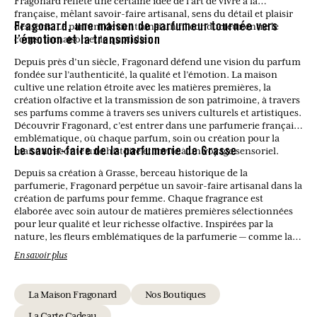
Fragonard reflète une certaine idée de l’art de vivre à la
française, mêlant savoir-faire artisanal, sens du détail et plaisir
des sens. Le parfum devient ainsi un fil conducteur entre le
Fragonard, une maison de parfumeur tournée vers
corps, la maison et le quotidien.
l’émotion et la transmission
Depuis près d’un siècle, Fragonard défend une vision du parfum
fondée sur l’authenticité, la qualité et l’émotion. La maison
cultive une relation étroite avec les matières premières, la
création olfactive et la transmission de son patrimoine, à travers
ses parfums comme à travers ses univers culturels et artistiques.
Découvrir Fragonard, c’est entrer dans une parfumerie française
emblématique, où chaque parfum, soin ou création pour la
maison raconte une histoire et invite à un voyage sensoriel.
Le savoir-faire de la parfumerie de Grasse
Depuis sa création à Grasse, berceau historique de la
parfumerie, Fragonard perpétue un savoir-faire artisanal dans la
création de parfums pour femme. Chaque fragrance est
élaborée avec soin autour de matières premières sélectionnées
pour leur qualité et leur richesse olfactive. Inspirées par la
nature, les fleurs emblématiques de la parfumerie — comme la
rose, le jasmin ou la fleur d’oranger — se mêlent à des notes
En savoir plus
modernes pour donner naissance à des compositions
harmonieuses et intemporelles. Ce savoir-faire permet de
proposer des parfums féminins à la fois élégants, équilibrés et
La Maison Fragonard
Nos Boutiques
fidèles à la tradition parfumée de Grasse.
La Carte Cadeau