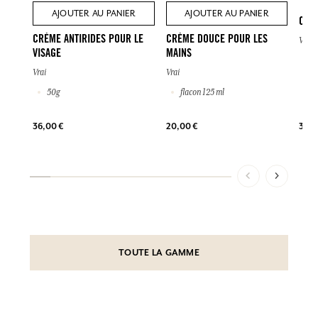
AJOUTER AU PANIER
AJOUTER AU PANIER
CRÈ
CRÈME ANTIRIDES POUR LE
CRÈME DOUCE POUR LES
Vrai
VISAGE
MAINS
2
Vrai
Vrai
50g
flacon 125 ml
39,0
36,00 €
20,00 €
TOUTE LA GAMME