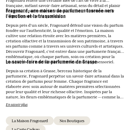
Fragonard reflète une certaine idée de l’art de vivre à la
française, mêlant savoir-faire artisanal, sens du détail et plaisir
des sens. Le parfum devient ainsi un fil conducteur entre le
Fragonard, une maison de parfumeur tournée vers
corps, la maison et le quotidien.
l’émotion et la transmission
Depuis près d’un siècle, Fragonard défend une vision du parfum
fondée sur l’authenticité, la qualité et l’émotion. La maison
cultive une relation étroite avec les matières premières, la
création olfactive et la transmission de son patrimoine, à travers
ses parfums comme à travers ses univers culturels et artistiques.
Découvrir Fragonard, c’est entrer dans une parfumerie française
emblématique, où chaque parfum, soin ou création pour la
maison raconte une histoire et invite à un voyage sensoriel.
Le savoir-faire de la parfumerie de Grasse
Depuis sa création à Grasse, berceau historique de la
parfumerie, Fragonard perpétue un savoir-faire artisanal dans la
création de parfums pour femme. Chaque fragrance est
élaborée avec soin autour de matières premières sélectionnées
pour leur qualité et leur richesse olfactive. Inspirées par la
nature, les fleurs emblématiques de la parfumerie — comme la
rose, le jasmin ou la fleur d’oranger — se mêlent à des notes
En savoir plus
modernes pour donner naissance à des compositions
harmonieuses et intemporelles. Ce savoir-faire permet de
proposer des parfums féminins à la fois élégants, équilibrés et
La Maison Fragonard
Nos Boutiques
fidèles à la tradition parfumée de Grasse.
La Carte Cadeau