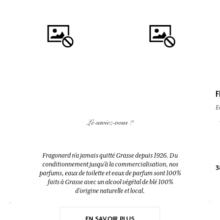
F
AJOUTER AU PANIER
AJOUTER AU PANIER
E
FLEUR D'ORANGER
EAU DES VACANCES
Le saviez-vous ?
Diffuseur + 10 bâtonnets
Eau de toilette
200ml
200ml
Fragonard n’a jamais quitté Grasse depuis 1926. Du
conditionnement jusqu’à la commercialisation, nos
3
38,00 €
52,00 €
parfums, eaux de toilette et eaux de parfum sont 100%
faits à Grasse avec un alcool végétal de blé 100%
d’origine naturelle et local.
EN SAVOIR PLUS