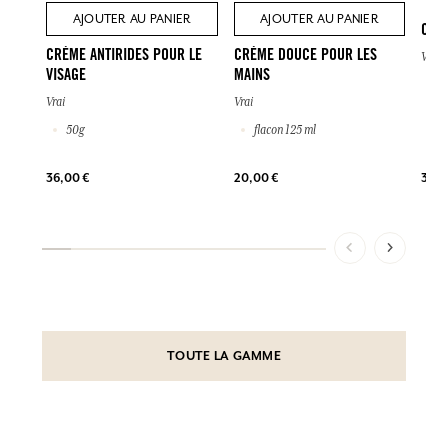
AJOUTER AU PANIER
AJOUTER AU PANIER
CRÈ
CRÈME ANTIRIDES POUR LE
CRÈME DOUCE POUR LES
Vrai
VISAGE
MAINS
2
Vrai
Vrai
50g
flacon 125 ml
39,0
36,00 €
20,00 €
TOUTE LA GAMME