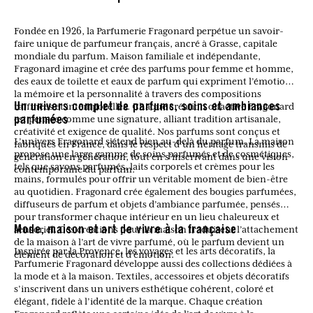
Fondée en 1926, la Parfumerie Fragonard perpétue un savoir-
faire unique de parfumeur français, ancré à Grasse, capitale
mondiale du parfum. Maison familiale et indépendante,
Fragonard imagine et crée des parfums pour femme et homme,
des eaux de toilette et eaux de parfum qui expriment l’émotion,
la mémoire et la personnalité à travers des compositions
raffinées et intemporelles. Chaque création olfactive Fragonard
Un univers complet de parfums, soins et ambiances
est pensée comme une signature, alliant tradition artisanale,
parfumées
créativité et exigence de qualité. Nos parfums sont conçus et
L’univers Fragonard s’étend bien au-delà du parfum. La maison
fabriqués en France, dans le respect d’un héritage transmis de
propose une large gamme de soins parfumés et de cosmétiques,
génération en génération, tout en s’inscrivant dans une vision
tels que savons parfumés, laits corporels et crèmes pour les
contemporaine du parfum.
mains, formulés pour offrir un véritable moment de bien-être
au quotidien. Fragonard crée également des bougies parfumées,
diffuseurs de parfum et objets d’ambiance parfumée, pensés
pour transformer chaque intérieur en un lieu chaleureux et
sensoriel. Ces créations pour la maison traduisent l’attachement
Mode, maison et art de vivre à la française
de la maison à l’art de vivre parfumé, où le parfum devient un
Inspirée par la Provence, les voyages et les arts décoratifs, la
élément de décoration et d’émotion.
Parfumerie Fragonard développe aussi des collections dédiées à
la mode et à la maison. Textiles, accessoires et objets décoratifs
s’inscrivent dans un univers esthétique cohérent, coloré et
élégant, fidèle à l’identité de la marque. Chaque création