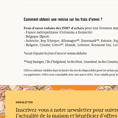
Comment obtenir une remise sur les frais d'envoi ?
Frais d'envoi réduits dès 150€* d'achats
pour une livraison stan
- France métropolitaine (Colissimo à Domicile)
- Belgique (Bpost)
- Autriche, Rep Tchèque, Allemagne**, Danemark**, Estonie, Espa
- Bulgarie, Croatie, Grèce**, Irlande, Lettonie, Royaume Uni, L
*avant d’ajouter les frais d'envoi et remises déduites
**Sauf Büsingen, l'île d'Helgoland, les îles Féroé, Groenland, les îles Canarie
Offres cadeaux valables dans la limite des stocks disponibles pour les achat
ou supérieure. Offre non cumulable avec une autre offre. Non valable pour l
NEWSLETTER
Inscrivez-vous à notre newsletter pour suivr
l'actualité de la maison et bénéficier d’offre