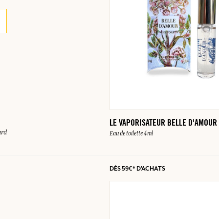
SE CONNECTER
ux.
ux.
ux.
ux.
SE CONNECTER
SE CONNECTER
SE CONNECTER
SE CONNECTER
LE VAPORISATEUR BELLE D'AMOUR
ard
Eau de toilette 4ml
DÈS
59€*
D'ACHATS