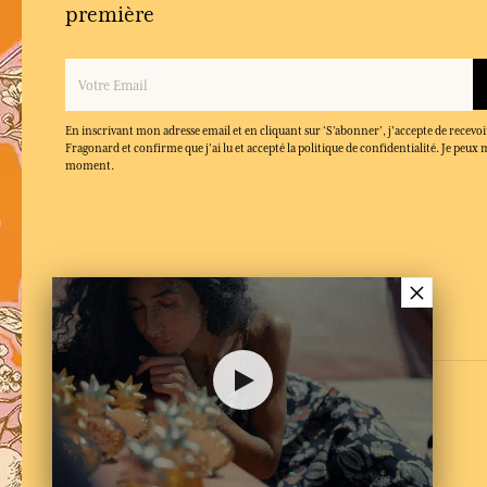
première
En inscrivant mon adresse email et en cliquant sur ‘S’abonner’, j'accepte de recevoi
Fragonard et confirme que j'ai lu et accepté la politique de confidentialité. Je peu
moment.
×