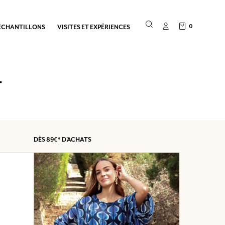
0
ÉCHANTILLONS
VISITES ET EXPÉRIENCES
T
DÈS
89€*
D'ACHATS