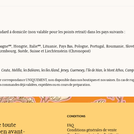
dard à domicile (non valable pour les points retrait) dans les pays suivants :
gne**, Hongrie, Italie**, Lituanie, Pays Bas, Pologne, Portugal, Roumanie, Slov
uxembourg, Suède, Suisse et Liechtenstein (Chronopost)
s, Ceuta, Melilla, les Baléares, les îles Aland, Jersey, Guernesey, l'île de Man, le Mont Athos, Cam
s par correspondance UNIQUEMENT, non disponible dans nos boutiques et nos usines. En cas de rup
es commandes déjà validées, expédiées ou en cours de préparation.
CONDITIONS
e toute
FAQ
s en avant-
Conditions générales de vente