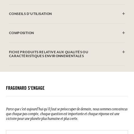
CONSEILS D'UTILISATION
Lavage en machine autorisé (30°)
COMPOSITION
100% Coton
FICHE PRODUITS RELATIVE AUX QUALITÉS OU
CARACTÉRISTIQUES ENVIRONNEMENTALES
FRAGONARD S'ENGAGE
Parce que c’est aujourd’hui qu’il faut se préoccuper de demain, nous sommes convaincus
que chaque pas compte, chaque question est importante et chaque réponse est une
victoire pour une planète plus humaine et plus verte.