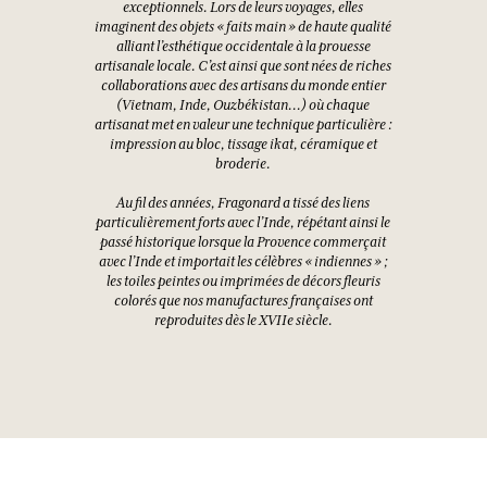
exceptionnels. Lors de leurs voyages, elles
imaginent des objets « faits main » de haute qualité
alliant l’esthétique occidentale à la prouesse
artisanale locale. C’est ainsi que sont nées de riches
collaborations avec des artisans du monde entier
(Vietnam, Inde, Ouzbékistan…) où chaque
artisanat met en valeur une technique particulière :
impression au bloc, tissage ikat, céramique et
broderie.
Au fil des années, Fragonard a tissé des liens
particulièrement forts avec l’Inde, répétant ainsi le
passé historique lorsque la Provence commerçait
avec l’Inde et importait les célèbres « indiennes » ;
les toiles peintes ou imprimées de décors fleuris
colorés que nos manufactures françaises ont
reproduites dès le XVIIe siècle.