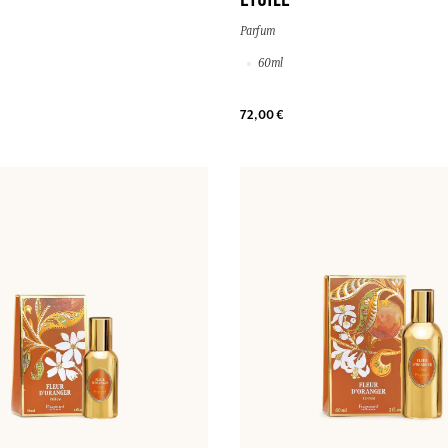
ETOILE
Parfum
60ml
72,00 €