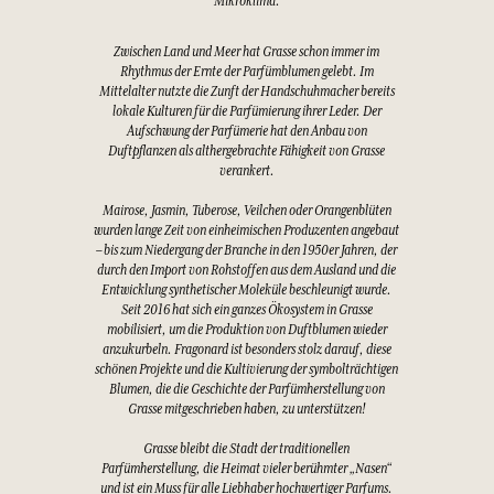
Mikroklima.
Zwischen Land und Meer hat Grasse schon immer im
Rhythmus der Ernte der Parfümblumen gelebt. Im
Mittelalter nutzte die Zunft der Handschuhmacher bereits
lokale Kulturen für die Parfümierung ihrer Leder. Der
Aufschwung der Parfümerie hat den Anbau von
Duftpflanzen als althergebrachte Fähigkeit von Grasse
verankert.
Mairose, Jasmin, Tuberose, Veilchen oder Orangenblüten
wurden lange Zeit von einheimischen Produzenten angebaut
– bis zum Niedergang der Branche in den 1950er Jahren, der
durch den Import von Rohstoffen aus dem Ausland und die
Entwicklung synthetischer Moleküle beschleunigt wurde.
Seit 2016 hat sich ein ganzes Ökosystem in Grasse
mobilisiert, um die Produktion von Duftblumen wieder
anzukurbeln. Fragonard ist besonders stolz darauf, diese
schönen Projekte und die Kultivierung der symbolträchtigen
Blumen, die die Geschichte der Parfümherstellung von
Grasse mitgeschrieben haben, zu unterstützen!
Grasse bleibt die Stadt der traditionellen
Parfümherstellung, die Heimat vieler berühmter „Nasen“
und ist ein Muss für alle Liebhaber hochwertiger Parfums.