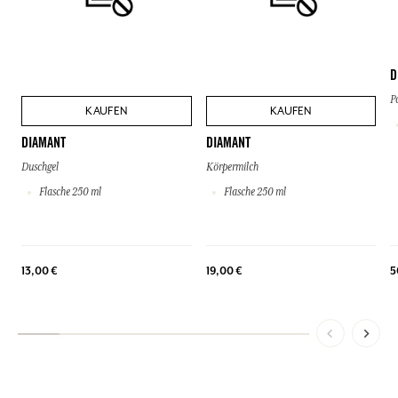
D
P
KAUFEN
KAUFEN
DIAMANT
DIAMANT
Duschgel
Körpermilch
Flasche 250 ml
Flasche 250 ml
13,00 €
19,00 €
5