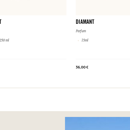
T
DIAMANT
Parfum
250 ml
15ml
36,00 €