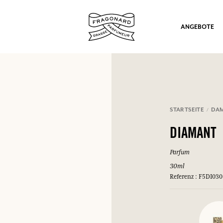
ANGEBOTE
STARTSEITE
DA
ation
DIAMANT
Parfum
30ml
Referenz : F5DI030
nd Geschenke.