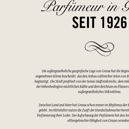
Parfümeur in G
SEIT 1926
Die außergewöhnliche geografische Lage von Grasse hat die Regio
angenehmen Klima beschenkt, das den Anbau zahlreicher Arten von 
begünstigt. Die Stadt profitiert von der Sonne Südfrankreichs, dem mi
der höhenbedingten nächtlichen Kühle und dem Reichtum an Flüssen u
außergewöhnliches Mikroklima.
Zwischen Land und Meer hat Grasse schon immer im Rhythmus der 
gelebt. Im Mittelalter nutzte die Zunft der Handschuhmacher bereits
Parfümierung ihrer Leder. Der Aufschwung der Parfümerie hat den An
althergebrachte Fähigkeit von Grasse veranke