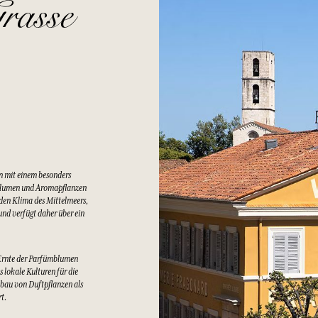
rasse
n mit einem besonders
Blumen und Aromapflanzen
lden Klima des Mittelmeers,
nd verfügt daher über ein
Ernte der Parfümblumen
 lokale Kulturen für die
bau von Duftpflanzen als
rt.