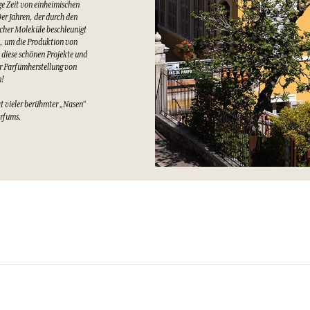
e Zeit von einheimischen
er Jahren, der durch den
cher Moleküle beschleunigt
t, um die Produktion von
 diese schönen Projekte und
er Parfümherstellung von
n!
at vieler berühmter „Nasen“
arfums.