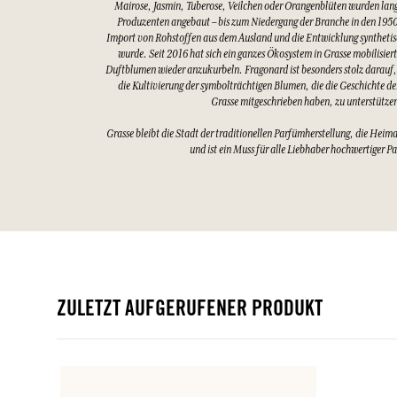
Mairose, Jasmin, Tuberose, Veilchen oder Orangenblüten wurden lang
Produzenten angebaut – bis zum Niedergang der Branche in den 1950
Import von Rohstoffen aus dem Ausland und die Entwicklung synthetis
wurde. Seit 2016 hat sich ein ganzes Ökosystem in Grasse mobilisier
Duftblumen wieder anzukurbeln. Fragonard ist besonders stolz darauf,
die Kultivierung der symbolträchtigen Blumen, die die Geschichte d
Grasse mitgeschrieben haben, zu unterstütze
Grasse bleibt die Stadt der traditionellen Parfümherstellung, die Heim
und ist ein Muss für alle Liebhaber hochwertiger P
ZULETZT AUFGERUFENER PRODUKT