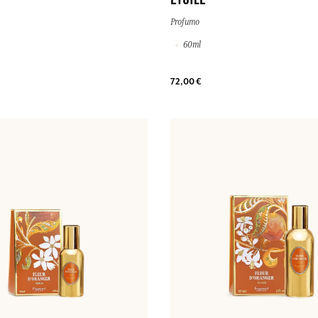
ETOILE
Profumo
60ml
72,00 €