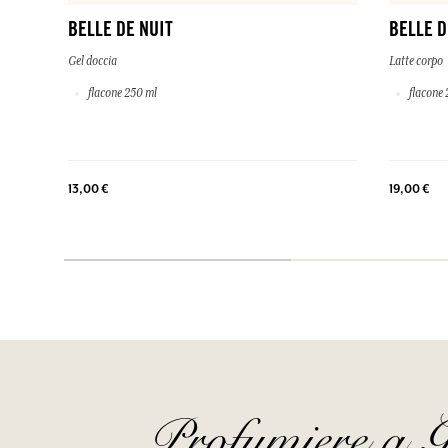
BELLE DE NUIT
BELLE D
Gel doccia
Latte corpo
flacone 250 ml
flacone 
13,00 €
19,00 €
Profumiere a G