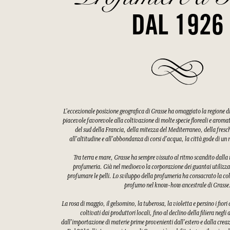
DAL 1926
L'eccezionale posizione geografica di Grasse ha omaggiato la regione 
piacevole favorevole alla coltivazione di molte specie floreali e aroma
del sud della Francia, della mitezza del Mediterraneo, della fres
all'altitudine e all'abbondanza di corsi d'acqua, la città gode di u
Tra terra e mare, Grasse ha sempre vissuto al ritmo scandito dalla ra
profumeria. Già nel medioevo la corporazione dei guantai utilizzav
profumare le pelli. Lo sviluppo della profumeria ha consacrato la col
profumo nel know-how ancestrale di Grasse
La rosa di maggio, il gelsomino, la tuberosa, la violetta e persino i fiori
coltivati dai produttori locali, fino al declino della filiera negli
dall'importazione di materie prime provenienti dall'estero e dalla creaz