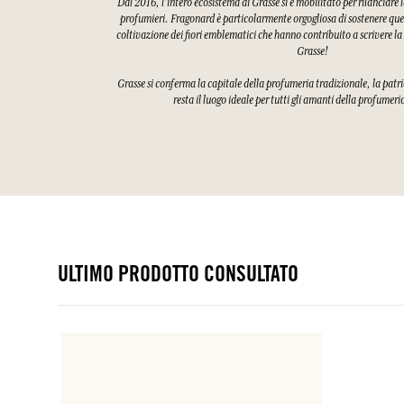
Dal 2016, l'intero ecosistema di Grasse si è mobilitato per rilanciare l
profumieri. Fragonard è particolarmente orgogliosa di sostenere quest
coltivazione dei fiori emblematici che hanno contribuito a scrivere la
Grasse!
Grasse si conferma la capitale della profumeria tradizionale, la patri
resta il luogo ideale per tutti gli amanti della profumeri
ULTIMO PRODOTTO CONSULTATO