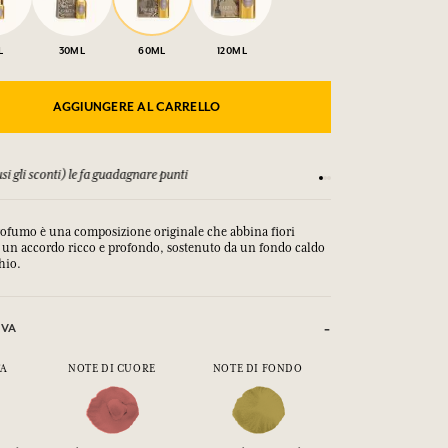
L
30ML
60ML
120ML
AGGIUNGERE AL CARRELLO
) le fa guadagnare punti
Consulta i nostri T&C
profumo è una composizione originale che abbina fiori
n un accordo ricco e profondo, sostenuto da un fondo caldo
chio.
IVA
TA
NOTE DI CUORE
NOTE DI FONDO