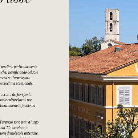
di un clima particolarmente
tiche. Beneficiando del sole
chezza notturna legata
n microclima eccezionale.
ccolta dei fiori per la
a le colture locali per
tivazione delle piante da
.
 d'arancio sono stati a lungo
 anni '50, accelerato
ione di molecole sintetiche.