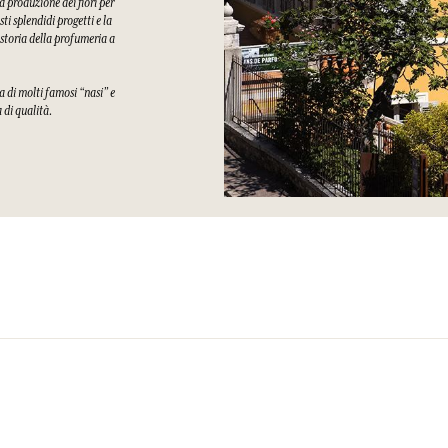
a produzione dei fiori per
i splendidi progetti e la
 storia della profumeria a
a di molti famosi “nasi” e
a di qualità.