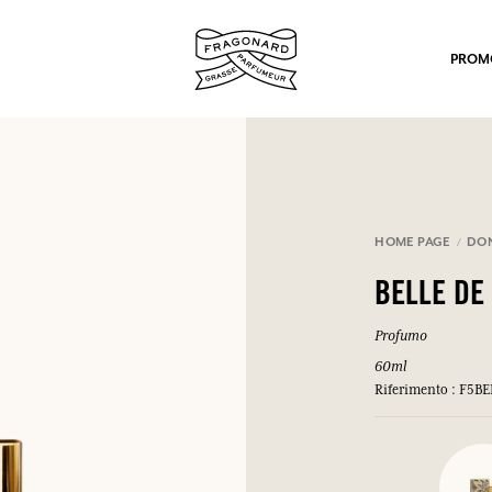
PROM
HOME PAGE
DO
BELLE DE
po.
Profumo
60ml
Riferimento : F5B
mulare punti e ricevere regali.