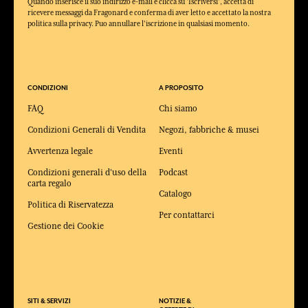
Quando inserisce il suo indirizzo e-mail e clicca su 'Iscriversi', accetta di
ricevere messaggi da Fragonard e conferma di aver letto e accettato la nostra
politica sulla privacy. Puo annullare l'iscrizione in qualsiasi momento.
CONDIZIONI
A PROPOSITO
FAQ
Chi siamo
Condizioni Generali di Vendita
Negozi, fabbriche & musei
Avvertenza legale
Eventi
Condizioni generali d'uso della
Podcast
carta regalo
Catalogo
Politica di Riservatezza
Per contattarci
Gestione dei Cookie
SITI & SERVIZI
NOTIZIE &