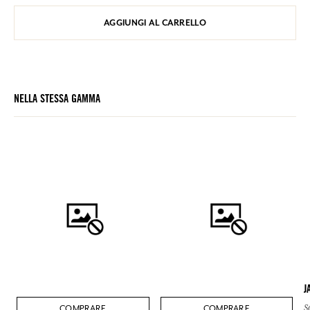
AGGIUNGI AL CARRELLO
NELLA STESSA GAMMA
J
COMPRARE
COMPRARE
S