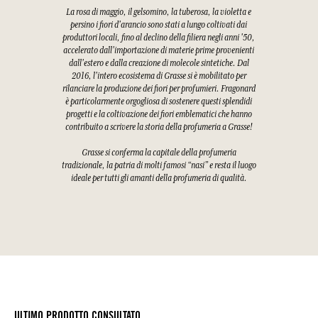
La rosa di maggio, il gelsomino, la tuberosa, la violetta e
persino i fiori d'arancio sono stati a lungo coltivati dai
produttori locali, fino al declino della filiera negli anni '50,
accelerato dall'importazione di materie prime provenienti
dall'estero e dalla creazione di molecole sintetiche. Dal
2016, l'intero ecosistema di Grasse si è mobilitato per
rilanciare la produzione dei fiori per profumieri. Fragonard
è particolarmente orgogliosa di sostenere questi splendidi
progetti e la coltivazione dei fiori emblematici che hanno
contribuito a scrivere la storia della profumeria a Grasse!
Grasse si conferma la capitale della profumeria
tradizionale, la patria di molti famosi “nasi” e resta il luogo
ideale per tutti gli amanti della profumeria di qualità.
ULTIMO PRODOTTO CONSULTATO