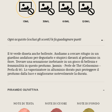
15ML
30ML
60ML
120ML
Ogni acquisto (esclusi gli sconti) le fa guadagnare punti
Consulta
Il tè verde disseta anche bollente. Andiamo a cercare rifugio in un
giardino andaluso per degustarlo e stupirci davanti al gelsomino in
fiore. Trovare una sensazione inebriante in un gioco di bellezza e
femminilità in questo profumo. Jasmin - Perle de Thé (Gelsomino –
Perla di tè). Lo vaporizzatore in alluminio dorato può proteggere il
profumo dalla luce e migliorarne notevolmente la durata.
PIRAMIDE OLFATTIVA
NOTE DI TESTA
NOTE DI CUORE
NOTE DI FONDO