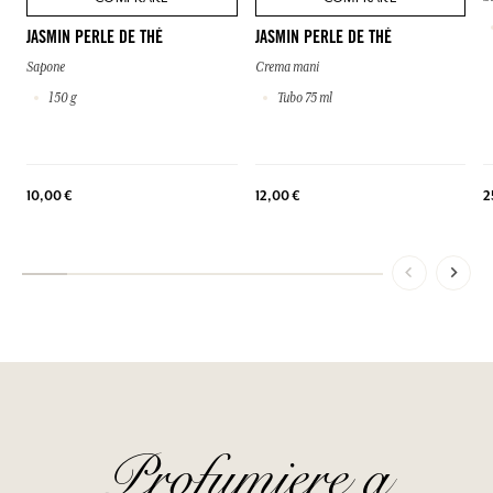
JASMIN PERLE DE THÉ
JASMIN PERLE DE THÉ
Sapone
Crema mani
150 g
Tubo 75 ml
2
10,00 €
12,00 €
Profumiere a