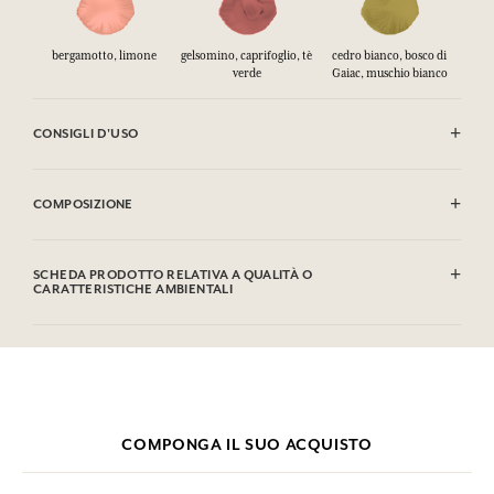
bergamotto, limone
gelsomino, caprifoglio, tè
cedro bianco, bosco di
verde
Gaiac, muschio bianco
CONSIGLI D'USO
INFIAMMABILE: non vaporizzare verso una fiamma.
COMPOSIZIONE
Alcohol denat. (SD Alcohol 39C), Parfum (Fragrance), Aqua (Water),
Limonene, Hexyl Cinnamal, Benzyl Salicylate, Linalool, Geraniol,
SCHEDA PRODOTTO RELATIVA A QUALITÀ O
Citral, Amyl Cinnamal, Hydroxycitronellal, Benzyl Benzoate, Benzyl
CARATTERISTICHE AMBIENTALI
Alcohol, Alpha-isomethyl Ionone. Questa lista può essere oggetto di
modifiche, si prega di conservare l'imballaggio del prodotto
Tabella informativa
acquistato.
Si prega di consultare le qualità o le caratteristiche ambientali
clic qui
facendo
.
COMPONGA IL SUO ACQUISTO