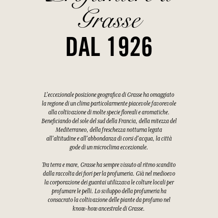
Grasse
DAL 1926
L'eccezionale posizione geografica di Grasse ha omaggiato
la regione di un clima particolarmente piacevole favorevole
alla coltivazione di molte specie floreali e aromatiche.
Beneficiando del sole del sud della Francia, della mitezza del
Mediterraneo, della freschezza notturna legata
all'altitudine e all'abbondanza di corsi d'acqua, la città
gode di un microclima eccezionale.
Tra terra e mare, Grasse ha sempre vissuto al ritmo scandito
dalla raccolta dei fiori per la profumeria. Già nel medioevo
la corporazione dei guantai utilizzava le colture locali per
profumare le pelli. Lo sviluppo della profumeria ha
consacrato la coltivazione delle piante da profumo nel
know-how ancestrale di Grasse.