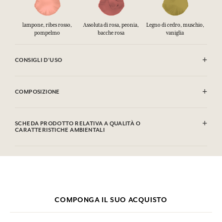
lampone, ribes rosso,
Assoluta di rosa, peonia,
Legno di cedro, muschio,
pompelmo
bacche rosa
vaniglia
CONSIGLI D'USO
INFIAMMABILE: non vaporizzare verso una fiamma.
COMPOSIZIONE
Alcohol denat. (SD Alcohol 39-C), Parfum (Fragrance), Aqua (Water),
Hydroxycitronellal, Citronellol, Limonene, Linalool, Geraniol, Citral
SCHEDA PRODOTTO RELATIVA A QUALITÀ O
CARATTERISTICHE AMBIENTALI
Questa lista può essere oggetto di modifiche, si prega di conservare
l'imballaggio del prodotto acquistato.
Tabella informativa
Si prega di consultare le qualità o le caratteristiche ambientali
clic qui
facendo
.
COMPONGA IL SUO ACQUISTO