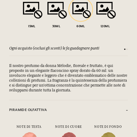
15ML
30ML
60ML
120ML
Ogni acquisto (esclusi gli sconti) le fa guadagnare punti
Consulta
Il nostro profumo da donna Mélodie, floreale e fruttato, è qui
proposto in un elegante flaconcino spray dorato da 60 ml: un
involucro elegante e leggero che è diventato emblematico delle nostre
collezioni di profumi. La fragranza è la quintessenza della profumiera
e si distingue per un'ottima concentrazione che permette alle note di
svilupparsi durante tutta la giornata.
PIRAMIDE OLFATTIVA
NOTE DI TESTA
NOTE DI CUORE
NOTE DI FONDO