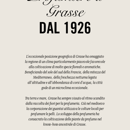
Grasse
DAL 1926
L'eccezionale posizione geografica di Grasse ha omaggiato
la regione di un clima particolarmente piacevole favorevole
alla coltivazione di molte specie floreali e aromatiche.
Beneficiando del sole del sud della Francia, della mitezza del
Mediterraneo, della freschezza notturna legata
all'altitudine e all'abbondanza di corsi d'acqua, la città
gode di un microclima eccezionale.
Tra terra e mare, Grasse ha sempre vissuto al ritmo scandito
dalla raccolta dei fiori per la profumeria. Già nel medioevo
la corporazione dei guantai utilizzava le colture locali per
profumare le pelli. Lo sviluppo della profumeria ha
consacrato la coltivazione delle piante da profumo nel
know-how ancestrale di Grasse.