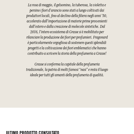
La rosa di maggio, il gelsomino, la tuberosa, la violetta e
persino i fiori d'arancio sono stati a lungo coltivati dai
produttori locali, fino al declino della filiera negli anni '50,
accelerato dall'importazione di materie prime provenienti
dall'estero e dalla creazione di molecole sintetiche. Dal
2016, l'intero ecosistema di Grasse si è mobilitato per
rilanciare la produzione dei fiori per profumieri. Fragonard
è particolarmente orgogliosa di sostenere questi splendidi
progetti e la coltivazione dei fiori emblematici che hanno
contribuito a scrivere la storia della profumeria a Grasse!
Grasse si conferma la capitale della profumeria
tradizionale, la patria di molti famosi “nasi” e resta il luogo
ideale per tutti gli amanti della profumeria di qualità.
ULTIMO PRODOTTO CONSULTATO