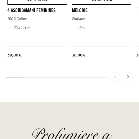
4 ASCIUGAMANI FÉMININES
MÉLODIE
100% Cotone
Profumo
30 x 50 cm
15ml
3
30,00 €
36,00 €
Profumiere a