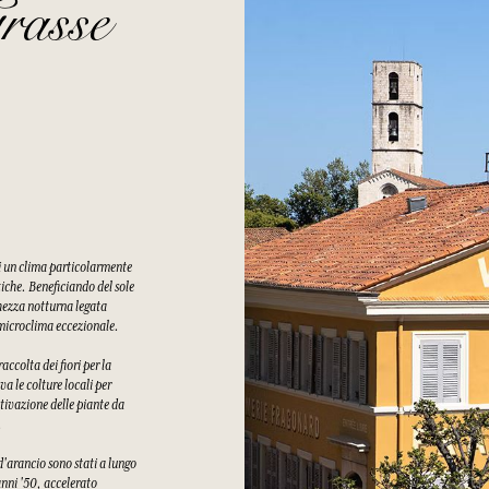
rasse
di un clima particolarmente
tiche. Beneficiando del sole
chezza notturna legata
n microclima eccezionale.
ccolta dei fiori per la
a le colture locali per
tivazione delle piante da
.
 d'arancio sono stati a lungo
 anni '50, accelerato