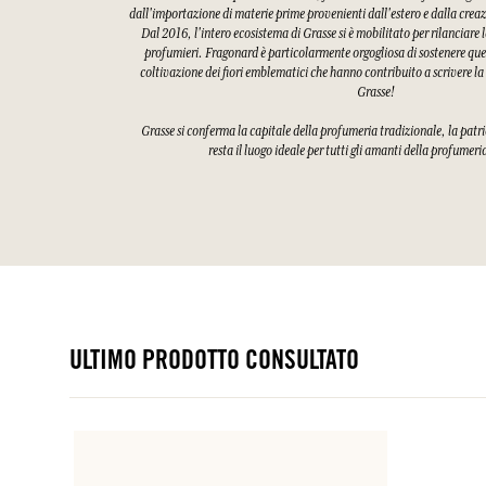
dall'importazione di materie prime provenienti dall'estero e dalla creaz
Dal 2016, l'intero ecosistema di Grasse si è mobilitato per rilanciare l
profumieri. Fragonard è particolarmente orgogliosa di sostenere quest
coltivazione dei fiori emblematici che hanno contribuito a scrivere la
Grasse!
Grasse si conferma la capitale della profumeria tradizionale, la patri
resta il luogo ideale per tutti gli amanti della profumeri
ULTIMO PRODOTTO CONSULTATO