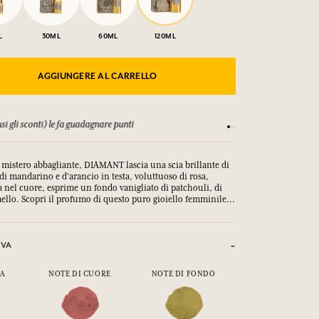
L
30ML
60ML
120ML
AGGIUNGERE AL CARRELLO
Consulta i nostri T&C
 mistero abbagliante, DIAMANT lascia una scia brillante di
 di mandarino e d'arancio in testa, voluttuoso di rosa,
 nel cuore, esprime un fondo vanigliato di patchouli, di
llo. Scopri il profumo di questo puro gioiello femminile...
IVA
TA
NOTE DI CUORE
NOTE DI FONDO