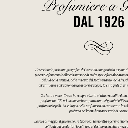
Profumiere a G
DAL 1926
L'eccezionale posizione geografica di Grasse ha omaggiato la regione 
piacevole favorevole alla coltivazione di molte specie floreali e aroma
del sud della Francia, della mitezza del Mediterraneo, della fres
all'altitudine e all'abbondanza di corsi d'acqua, la città gode di u
Tra terra e mare, Grasse ha sempre vissuto al ritmo scandito dalla ra
profumeria. Già nel medioevo la corporazione dei guantai utilizzav
profumare le pelli. Lo sviluppo della profumeria ha consacrato la col
profumo nel know-how ancestrale di Grasse
La rosa di maggio, il gelsomino, la tuberosa, la violetta e persino i fiori
coltivati dai produttori locali, fino al declino della filiera negli