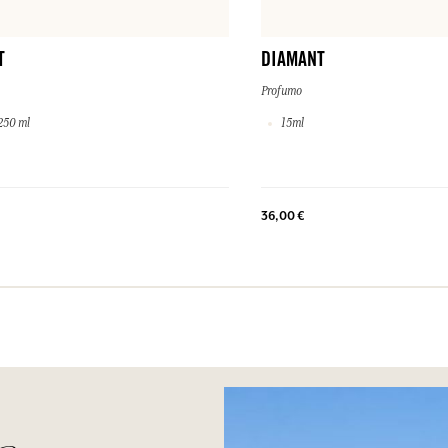
T
DIAMANT
Profumo
250 ml
15ml
36,00 €