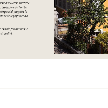
ione di molecole sintetiche.
a produzione dei fiori per
i splendidi progetti e la
 storia della profumeria a
a di molti famosi “nasi” e
a di qualità.