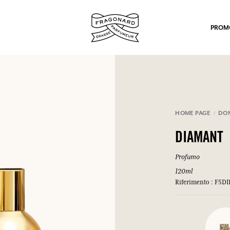
PROM
HOME PAGE
DO
DIAMANT
po.
Profumo
120ml
Riferimento : F5DI
mulare punti e ricevere regali.