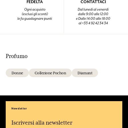
FEDELTÀ
CONTATTACI
Ogni acquisto
Dal lunedi al venerdi
(esclusi gli sconti)
dalle 9:00 alle 12:00
le fa guadagnare punti
e Dalle 14:00 alle 18:00
al +33 4 92 42 34 34
Profumo
Donne
Collezione Pochon
Diamant
Newsletter
Iscriversi alla newsletter