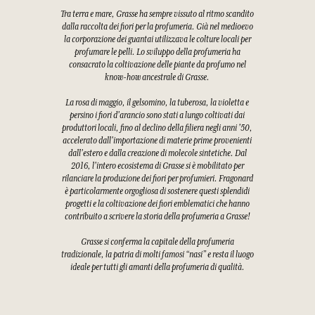
Tra terra e mare, Grasse ha sempre vissuto al ritmo scandito
dalla raccolta dei fiori per la profumeria. Già nel medioevo
la corporazione dei guantai utilizzava le colture locali per
profumare le pelli. Lo sviluppo della profumeria ha
consacrato la coltivazione delle piante da profumo nel
know-how ancestrale di Grasse.
La rosa di maggio, il gelsomino, la tuberosa, la violetta e
persino i fiori d'arancio sono stati a lungo coltivati dai
produttori locali, fino al declino della filiera negli anni '50,
accelerato dall'importazione di materie prime provenienti
dall'estero e dalla creazione di molecole sintetiche. Dal
2016, l'intero ecosistema di Grasse si è mobilitato per
rilanciare la produzione dei fiori per profumieri. Fragonard
è particolarmente orgogliosa di sostenere questi splendidi
progetti e la coltivazione dei fiori emblematici che hanno
contribuito a scrivere la storia della profumeria a Grasse!
Grasse si conferma la capitale della profumeria
tradizionale, la patria di molti famosi “nasi” e resta il luogo
ideale per tutti gli amanti della profumeria di qualità.