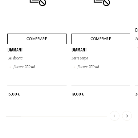
D
COMPRARE
COMPRARE
P
DIAMANT
DIAMANT
Gel doccia
Latte corpo
flacone 250 ml
flacone 250 ml
3
13,00 €
19,00 €