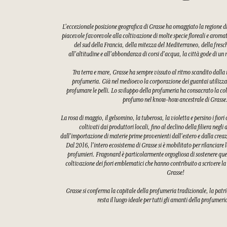
L'eccezionale posizione geografica di Grasse ha omaggiato la regione 
piacevole favorevole alla coltivazione di molte specie floreali e aroma
del sud della Francia, della mitezza del Mediterraneo, della fres
all'altitudine e all'abbondanza di corsi d'acqua, la città gode di u
Tra terra e mare, Grasse ha sempre vissuto al ritmo scandito dalla ra
profumeria. Già nel medioevo la corporazione dei guantai utilizzav
profumare le pelli. Lo sviluppo della profumeria ha consacrato la col
profumo nel know-how ancestrale di Grasse
La rosa di maggio, il gelsomino, la tuberosa, la violetta e persino i fiori
coltivati dai produttori locali, fino al declino della filiera negli
dall'importazione di materie prime provenienti dall'estero e dalla creaz
Dal 2016, l'intero ecosistema di Grasse si è mobilitato per rilanciare l
profumieri. Fragonard è particolarmente orgogliosa di sostenere quest
coltivazione dei fiori emblematici che hanno contribuito a scrivere la
Grasse!
Grasse si conferma la capitale della profumeria tradizionale, la patri
resta il luogo ideale per tutti gli amanti della profumeri