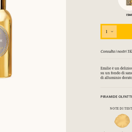
COLLEGARSI
15M
mulare punti e ricevere regali.
mulare punti e ricevere regali.
mulare punti e ricevere regali.
mulare punti e ricevere regali.
1
COLLEGARSI
COLLEGARSI
COLLEGARSI
COLLEGARSI
 T&C
Soddisfatti o rimbor
Emilie è un delizio
su un fondo di san
di alluminio dorat
PIRAMIDE OLFATT
NOTE DI TES