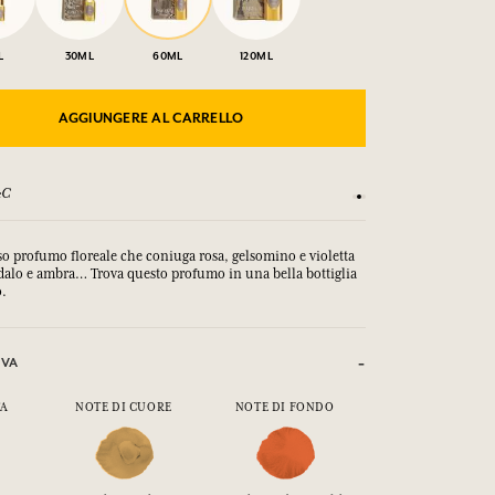
L
30ML
60ML
120ML
AGGIUNGERE AL CARRELLO
sati fino a 15 giorni
Ogni acquisto (esclusi
so profumo floreale che coniuga rosa, gelsomino e violetta
dalo e ambra… Trova questo profumo in una bella bottiglia
o.
IVA
TA
NOTE DI CUORE
NOTE DI FONDO