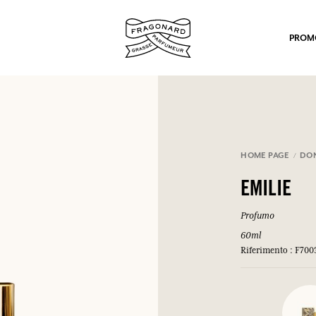
PROM
HOME PAGE
DO
EMILIE
po.
Profumo
60ml
Riferimento : F70
mulare punti e ricevere regali.