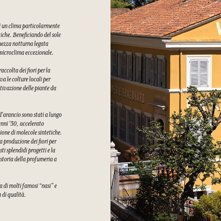
di un clima particolarmente
tiche. Beneficiando del sole
chezza notturna legata
n microclima eccezionale.
ccolta dei fiori per la
a le colture locali per
tivazione delle piante da
.
 d'arancio sono stati a lungo
 anni '50, accelerato
ione di molecole sintetiche.
a produzione dei fiori per
i splendidi progetti e la
 storia della profumeria a
a di molti famosi “nasi” e
a di qualità.