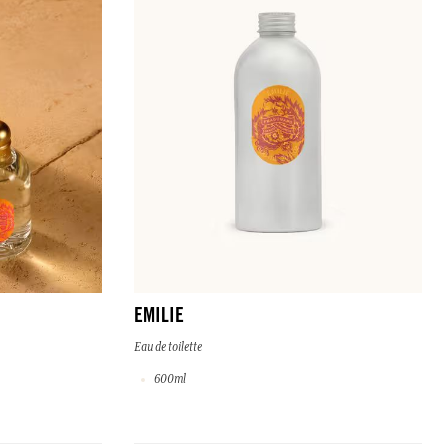
EMILIE
Eau de toilette
600ml