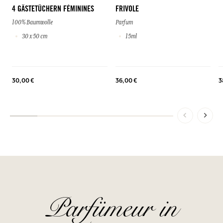
4 GÄSTETÜCHERN FÉMININES
FRIVOLE
100% Baumwolle
Parfum
30 x 50 cm
15ml
30,00 €
36,00 €
3
Parfümeur in