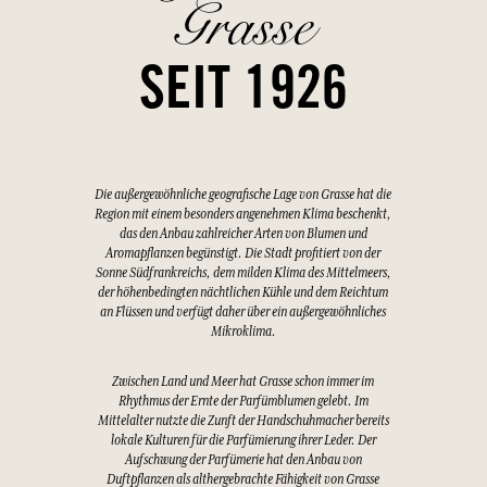
Grasse
SEIT 1926
Die außergewöhnliche geografische Lage von Grasse hat die
Region mit einem besonders angenehmen Klima beschenkt,
das den Anbau zahlreicher Arten von Blumen und
Aromapflanzen begünstigt. Die Stadt profitiert von der
Sonne Südfrankreichs, dem milden Klima des Mittelmeers,
der höhenbedingten nächtlichen Kühle und dem Reichtum
an Flüssen und verfügt daher über ein außergewöhnliches
Mikroklima.
Zwischen Land und Meer hat Grasse schon immer im
Rhythmus der Ernte der Parfümblumen gelebt. Im
Mittelalter nutzte die Zunft der Handschuhmacher bereits
lokale Kulturen für die Parfümierung ihrer Leder. Der
Aufschwung der Parfümerie hat den Anbau von
Duftpflanzen als althergebrachte Fähigkeit von Grasse