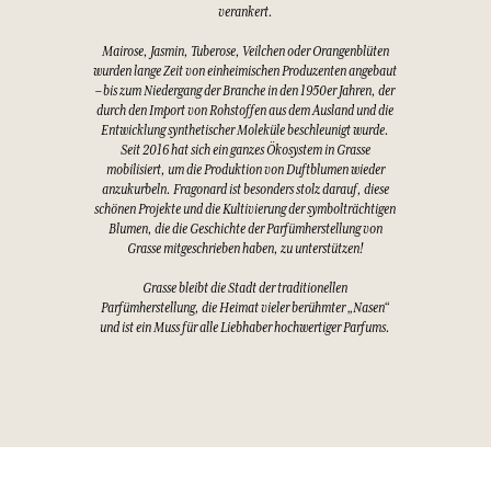
verankert.
Mairose, Jasmin, Tuberose, Veilchen oder Orangenblüten
wurden lange Zeit von einheimischen Produzenten angebaut
– bis zum Niedergang der Branche in den 1950er Jahren, der
durch den Import von Rohstoffen aus dem Ausland und die
Entwicklung synthetischer Moleküle beschleunigt wurde.
Seit 2016 hat sich ein ganzes Ökosystem in Grasse
mobilisiert, um die Produktion von Duftblumen wieder
anzukurbeln. Fragonard ist besonders stolz darauf, diese
schönen Projekte und die Kultivierung der symbolträchtigen
Blumen, die die Geschichte der Parfümherstellung von
Grasse mitgeschrieben haben, zu unterstützen!
Grasse bleibt die Stadt der traditionellen
Parfümherstellung, die Heimat vieler berühmter „Nasen“
und ist ein Muss für alle Liebhaber hochwertiger Parfums.