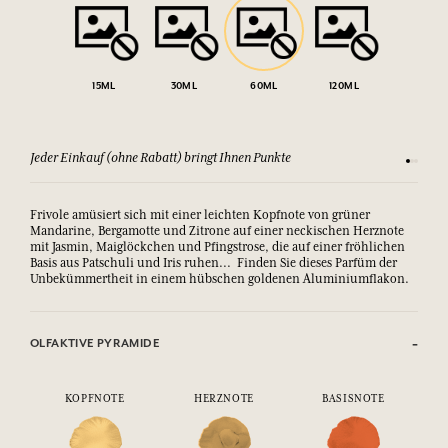
15ML
30ML
60ML
120ML
Jeder Einkauf (ohne Rabatt) bringt Ihnen Punkte
Sehen Si
Frivole amüsiert sich mit einer leichten Kopfnote von grüner
Mandarine, Bergamotte und Zitrone auf einer neckischen Herznote
mit Jasmin, Maiglöckchen und Pfingstrose, die auf einer fröhlichen
Basis aus Patschuli und Iris ruhen... Finden Sie dieses Parfüm der
Unbekümmertheit in einem hübschen goldenen Aluminiumflakon.
OLFAKTIVE PYRAMIDE
KOPFNOTE
HERZNOTE
BASISNOTE