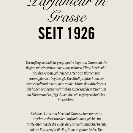
Parfümeur in
Grasse
SEIT 1926
Die außergewöhnliche geografische Lage von Grasse hat die
Region mit einem besonders angenehmen Klima beschenkt,
das den Anbau zahlreicher Arten von Blumen und
Aromapflanzen begünstigt. Die Stadt profitiert von der
Sonne Südfrankreichs, dem milden Klima des Mittelmeers,
der höhenbedingten nächtlichen Kühle und dem Reichtum
an Flüssen und verfügt daher über ein außergewöhnliches
Mikroklima.
Zwischen Land und Meer hat Grasse schon immer im
Rhythmus der Ernte der Parfümblumen gelebt. Im
Mittelalter nutzte die Zunft der Handschuhmacher bereits
lokale Kulturen für die Parfümierung ihrer Leder. Der