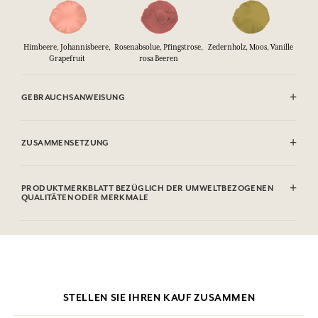
Himbeere, Johannisbeere,
Rosenabsolue, Pfingstrose,
Zedernholz, Moos, Vanille
Grapefruit
rosa Beeren
GEBRAUCHSANWEISUNG
ENTFLAMMBAR: Nicht gegen Flammen sprühen.
ZUSAMMENSETZUNG
Alcohol denat. (SD Alcohol 39-C), Parfum (Fragrance), Aqua (Water),
Hydroxycitronellal, Citronellol, Limonene, Linalool, Geraniol, Citral
PRODUKTMERKBLATT BEZÜGLICH DER UMWELTBEZOGENEN
QUALITÄTEN ODER MERKMALE
Diese Liste kann Änderungen unterzogen werden, bitte sehen Sie die
Verpackung des gekauften Produkts ein.
Informationstabelle
Bitte konsultieren Sie die Umweltqualitäten oder -merkmale, indem
Sie hier klicken
.
STELLEN SIE IHREN KAUF ZUSAMMEN