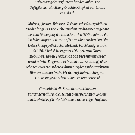
Aufschwung der Parfümerie hat den Anbau von
Duftpflanzen als althergebrachte Fähigkeit von Grasse
verankert.
Mairose, Jasmin, Tuberose, Veilchen oder Orangenblüten
wurden lange Zeit von einheimischen Produzenten angebaut
– bis zum Niedergang der Branche in den 1950er Jahren, der
durch den Import von Rohstoffen aus dem Ausland und die
Entwicklung synthetischer Moleküle beschleunigt wurde.
Seit 2016 hat sich ein ganzes Ökosystem in Grasse
mobilisiert, um die Produktion von Duftblumen wieder
anzukurbeln. Fragonard ist besonders stolz darauf, diese
schönen Projekte und die Kultivierung der symbolträchtigen
Blumen, die die Geschichte der Parfümherstellung von
Grasse mitgeschrieben haben, zu unterstützen!
Grasse bleibt die Stadt der traditionellen
Parfümherstellung, die Heimat vieler berühmter „Nasen“
und ist ein Muss für alle Liebhaber hochwertiger Parfums.