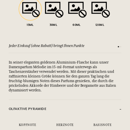
15ML
30ML
60ML
120ML
(ohne Rabatt) bringt Ihnen Punkte
Sehen Sie sich unsere AGBs 
In seiner eleganten goldenen Aluminium-Flasche kann unser
Damenparfum Mélodie im 15-ml-Format unterwegs als
Taschenzerstäuber verwendet werden. Mit dieser praktischen und
raffinierten kleinen Größe können Sie den ganzen Tag lang die
fruchtig-blumigen Noten dieses Parfums genießen, die durch die
prickelnden Akkorde der Himbeere und der Bergamotte aus Italien
dynamisiert werden.
OLFAKTIVE PYRAMIDE
KOPFNOTE
HERZNOTE
BASISNOTE