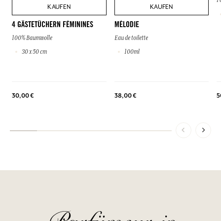
P
KAUFEN
KAUFEN
4 GÄSTETÜCHERN FÉMININES
MÉLODIE
100% Baumwolle
Eau de toilette
30 x 50 cm
100ml
30,00 €
38,00 €
5