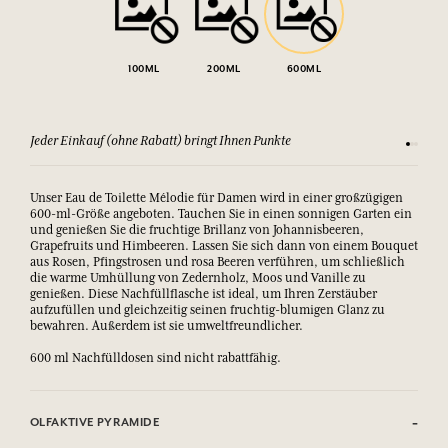
100ML
200ML
600ML
Jeder Einkauf (ohne Rabatt) bringt Ihnen Punkte
Sehen Si
Unser Eau de Toilette Mélodie für Damen wird in einer großzügigen
600-ml-Größe angeboten. Tauchen Sie in einen sonnigen Garten ein
und genießen Sie die fruchtige Brillanz von Johannisbeeren,
Grapefruits und Himbeeren. Lassen Sie sich dann von einem Bouquet
aus Rosen, Pfingstrosen und rosa Beeren verführen, um schließlich
die warme Umhüllung von Zedernholz, Moos und Vanille zu
genießen. Diese Nachfüllflasche ist ideal, um Ihren Zerstäuber
aufzufüllen und gleichzeitig seinen fruchtig-blumigen Glanz zu
bewahren. Außerdem ist sie umweltfreundlicher.
600 ml Nachfülldosen sind nicht rabattfähig.
OLFAKTIVE PYRAMIDE