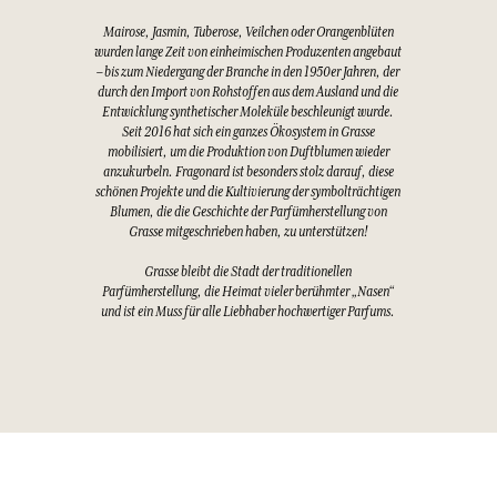
Mairose, Jasmin, Tuberose, Veilchen oder Orangenblüten
wurden lange Zeit von einheimischen Produzenten angebaut
– bis zum Niedergang der Branche in den 1950er Jahren, der
durch den Import von Rohstoffen aus dem Ausland und die
Entwicklung synthetischer Moleküle beschleunigt wurde.
Seit 2016 hat sich ein ganzes Ökosystem in Grasse
mobilisiert, um die Produktion von Duftblumen wieder
anzukurbeln. Fragonard ist besonders stolz darauf, diese
schönen Projekte und die Kultivierung der symbolträchtigen
Blumen, die die Geschichte der Parfümherstellung von
Grasse mitgeschrieben haben, zu unterstützen!
Grasse bleibt die Stadt der traditionellen
Parfümherstellung, die Heimat vieler berühmter „Nasen“
und ist ein Muss für alle Liebhaber hochwertiger Parfums.