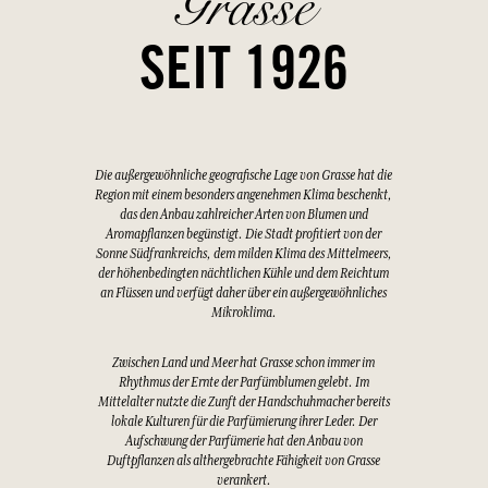
Grasse
SEIT 1926
Die außergewöhnliche geografische Lage von Grasse hat die
Region mit einem besonders angenehmen Klima beschenkt,
das den Anbau zahlreicher Arten von Blumen und
Aromapflanzen begünstigt. Die Stadt profitiert von der
Sonne Südfrankreichs, dem milden Klima des Mittelmeers,
der höhenbedingten nächtlichen Kühle und dem Reichtum
an Flüssen und verfügt daher über ein außergewöhnliches
Mikroklima.
Zwischen Land und Meer hat Grasse schon immer im
Rhythmus der Ernte der Parfümblumen gelebt. Im
Mittelalter nutzte die Zunft der Handschuhmacher bereits
lokale Kulturen für die Parfümierung ihrer Leder. Der
Aufschwung der Parfümerie hat den Anbau von
Duftpflanzen als althergebrachte Fähigkeit von Grasse
verankert.