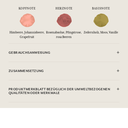
KOPFNOTE
HERZNOTE
BASISNOTE
Himbeere, Johannisbeere,
Rosenabsolue, Pfingstrose,
Zedernholz, Moos, Vanille
Grapefruit
rosa Beeren
GEBRAUCHSANWEISUNG
ENTFLAMMBAR: Nicht gegen Flammen sprühen.
ZUSAMMENSETZUNG
Alcohol denat. (SD Alcohol 39-C), Parfum (Fragrance), Aqua (Water),
Hydroxycitronellal, Citronellol, Limonene, Linalool, Geraniol, Citral
PRODUKTMERKBLATT BEZÜGLICH DER UMWELTBEZOGENEN
QUALITÄTEN ODER MERKMALE
Diese Liste kann Änderungen unterzogen werden, bitte sehen Sie die
Verpackung des gekauften Produkts ein.
Informationstabelle
Bitte konsultieren Sie die Umweltqualitäten oder -merkmale, indem
Sie hier klicken
.