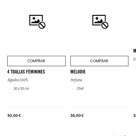
M
E
COMPRAR
COMPRAR
4 TOALLAS FÉMININES
MÉLODIE
Algodon 100%
Perfume
30 x 50 cm
15ml
30,00 €
36,00 €
3