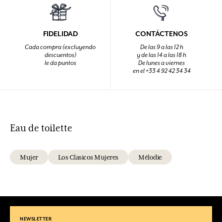
FIDELIDAD
CONTÁCTENOS
Cada compra (excluyendo
De las 9 a las 12 h
descuentos)
y de las 14 a las 18 h
le da puntos
De lunes a viernes
en el +33 4 92 42 34 34
Eau de toilette
Mujer
Los Clasicos Mujeres
Mélodie
NEWSLETTER