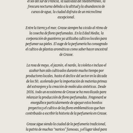
el sol del sur de Francia, la suavidad del Mediterráneo, la
frescura nocturna debida a la altitud y la abundancia de
cursos de agua, la ciudad disfruta de un microclima
excepcional.
Entre la tierra y el mar, Grasse siempre ha vivido al ritmo de
la cosecha de flores perfumadas. En la Edad Media, la
corporación de guanteros ya utilizaba cultivos locales para
perfumar sus pieles. El auge de la perfumería ha consagrado
el cultivo de plantas aromáticas como saber hacer ancestral
de Grasse.
La rosa de mayo, el jazmín, el nardo, la violeta e incluso el
azahar han sido cultivados durante mucho tiempo por
productores locales, hasta el declive del sector en la década
de los 50, acelerado por la importación de materias primas
del extranjero y la creación de moléculas sintéticas. Desde
2016, todo un ecosistema de Grasse se ha movilizado para
relanzar la producción de flores perfumadas. Fragonard se
enorgullece particularmente de apoyar estos bonitos
proyectos y el cultivo de las flores emblemáticas que han
contribuido a escribir la historia de la perfumería en Grasse.
Grasse sigue siendo la ciudad de la perfumería tradicional,
la patria de muchas “narices” famosas, y el lugar ideal para