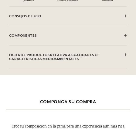
CONSEJOS DE USO
INFLAMABLE: No vaporizar hacia una llama.
COMPONENTES
Alcohol denat. (SD Alcohol 39-C), Parfum (Fragrance), Aqua (Water),
Hydroxycitronellal, Citronellol, Limonene, Linalool, Geraniol, Citral
FICHA DE PRODUCTOS RELATIVA A CUALIDADES O
CARACTERÍSTICAS MEDIOAMBIENTALES
Esta lista puede ser objeto de modificaciones. Consultar el embalaje
del producto comprado.
Tabla de información
Por favor, consulte las cualidades o características medioambientales
clic aquí
haciendo
.
COMPONGA SU COMPRA
Cree su composición en la gama para una experiencia aún más rica