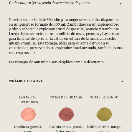
Consulta nuestros T&C
Satisfec
Nuestro eau de toilette Mélodie para mujer se encuentra disponible
en un generoso formato de 600 ml. Zambúllase en un esplendoroso
jardín y saboree la explosión frutal de grosella, pomelo y frambuesa.
Luego déjese seducir por un ramillete de rosas, peonías y bayas rosas
para finalmente apreciar la cálida envoltura de la madera de cedro,
musgo y vainilla. Esta recarga, ideal para volver a dar vida a su
vaporizador, preservando su esplendor floral afrutado, también es más
ecorresponsable.
Las recargas de 600 ml no son elegibles para un descuento.
PIRÁMIDE OLFATIVA
LAS NOTAS
NOTAS DE CORAZON
NOTAS DE FONDO
SUPERIORES
frambuesa, grosella,
Absoluto de rosa, peonía,
Madera de cedro, musgo,
pomelo
frutos rosados ​
vainilla.